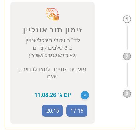
ייעוץ נוירולוג
1680 ₪
לזימון תור טלפוני התקשרו
037712804
זימון תור אונליין
לד״ר ויטלי פינקלשטיין
ב-3 שלבים קצרים
(לא נדרש כרטיס אשראי)
20:15
17:15
מועדים פנויים. לחצו לבחירת