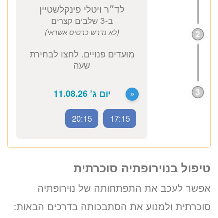
ד״ר ויטלי פינקלשטיין
נוירולוג בכיר
כתובת מרפאה: קויפמן 6 תל אביב
ייעוץ נוירולוג
1680 ₪
טיפול בנוירופתיה סוכרתית
לזימון תור טלפוני התקשרו
אפשר לעכב את התפתחותה של נוירופתיה
20:15
17:15
סוכרתית ולמנוע את הסתבכותה בדרכים הבאות:
037712804