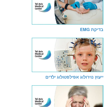
בדיקת EMG
ייעוץ נוירולוג אפילפטולוג ילדים