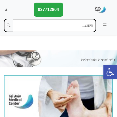
▲
037712804
🔍
פתח סרגל נגישות