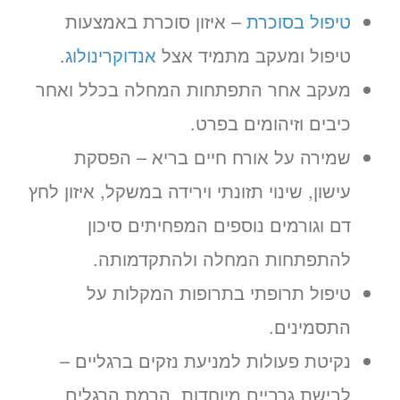
טיפול בסוכרת
– איזון סוכרת באמצעות
טיפול ומעקב מתמיד אצל
אנדוקרינולוג
.
מעקב אחר התפתחות המחלה בכלל ואחר
זימון תור אונליין
כיבים וזיהומים בפרט.
לד״ר ויטלי פינקלשטיין
שמירה על אורח חיים בריא – הפסקת
ב-3 שלבים קצרים
עישון, שינוי תזונתי וירידה במשקל, איזון לחץ
(לא נדרש כרטיס אשראי)
דם וגורמים נוספים המפחיתים סיכון
מועדים פנויים. לחצו לבחירת
להתפתחות המחלה ולהתקדמותה.
שעה
טיפול תרופתי בתרופות המקלות על
«
יום ג’ 11.08.26
התסמינים.
נקיטת פעולות למניעת נזקים ברגליים –
לבישת גרביים מיוחדות, הרמת הרגלים