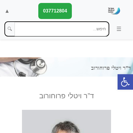
▲
037712804
🔍
פתח סרגל נגישות
ד”ר ויטלי פרוחורוב