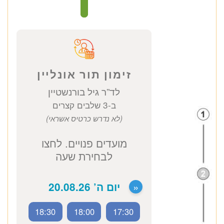
ד”ר גיל בורנשטיין
ראומטולוג בכיר
כתובת מרפאה: קויפמן 6 תל אביב
ייעוץ ראומטולוג
1670 ₪