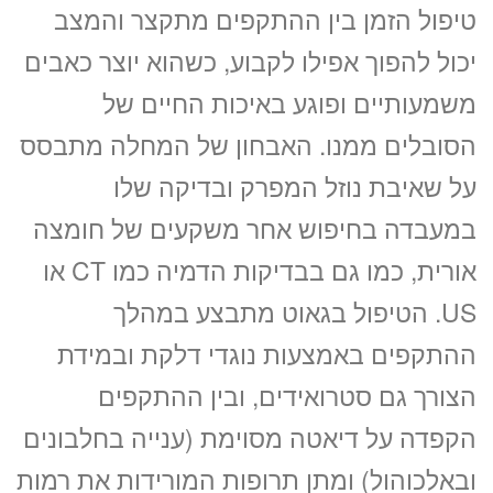
1670 ₪
טיפול הזמן בין ההתקפים מתקצר והמצב
יכול להפוך אפילו לקבוע, כשהוא יוצר כאבים
לזימון תור טלפוני התקשרו
משמעותיים ופוגע באיכות החיים של
הסובלים ממנו. האבחון של המחלה מתבסס
על שאיבת נוזל המפרק ובדיקה שלו
במעבדה בחיפוש אחר משקעים של חומצה
אורית, כמו גם בבדיקות הדמיה כמו CT או
US. הטיפול בגאוט מתבצע במהלך
זימון תור אונליין
ההתקפים באמצעות נוגדי דלקת ובמידת
לד”ר גיל בורנשטיין
הצורך גם סטרואידים, ובין ההתקפים
ב-3 שלבים קצרים
(לא נדרש כרטיס אשראי)
הקפדה על דיאטה מסוימת (ענייה בחלבונים
ובאלכוהול) ומתן תרופות המורידות את רמות
מועדים פנויים. לחצו