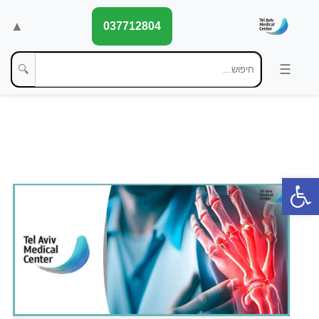
▲
037712804
🔍
פתח סרגל נגישות