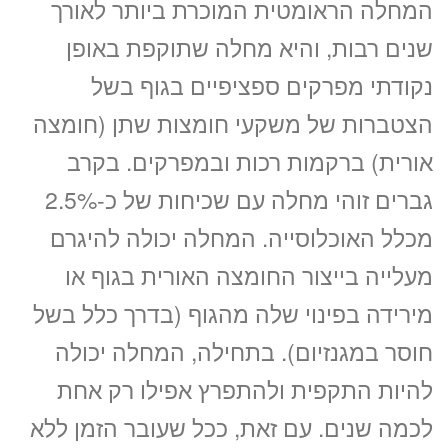
המחלה הראומטית המוכרת ביותר לאורך
שנים רבות, והיא מחלה שתוקפת באופן
18:30
18:00
17:30
נקודתי מפרקים ספציפיים בגוף בשל
הצטברות של משקעי חומצות שתן (חומצה
20:00
19:30
19:00
אורית) ברקמות רכות ובמפרקים. בקרב
20:30
גברים זוהי מחלה עם שכיחות של כ-2.5%
מכלל האוכלוסייה. המחלה יכולה להיגרם
מעלייה בייצור החומצה האורית בגוף או
ד”ר גיל בורנשטיין
מירידה בפינוי שלה מהגוף (בדרך כלל בשל
ראומטולוג בכיר
חוסר במגנזיום). בתחילה, המחלה יכולה
כתובת מרפאה: קויפמן 6 תל אביב
להיות התקפית ולהתפרץ אפילו רק אחת
לכמה שנים. עם זאת, ככל שעובר הזמן ללא
ייעוץ ראומטולוג