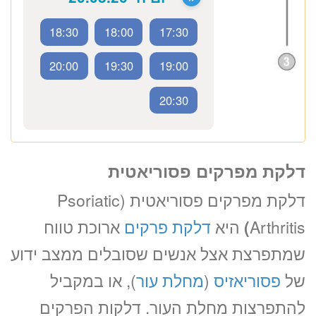
ד”ר גיל בורנשטיין
ראומטולוג בכיר
כתובת מרפאה: קויפמן 6 תל אביב
דלקת מפרקים פסוריאטית
18:30
18:00
17:30
ייעוץ ראומטולוג
דלקת מפרקים פסוריאטית (Psoriatic
1670 ₪
20:00
19:30
19:00
Arthritis
)
היא
דלקת פרקים
ארוכת טווח
שמתפרצת אצל אנשים שסובלים ממצב ידוע
20:30
לזימון תור טלפוני התקשרו
של
פסוריאזיס
(
מחלת עור
), או במקביל
להתפרצות מחלת העור. דלקות הפרקים