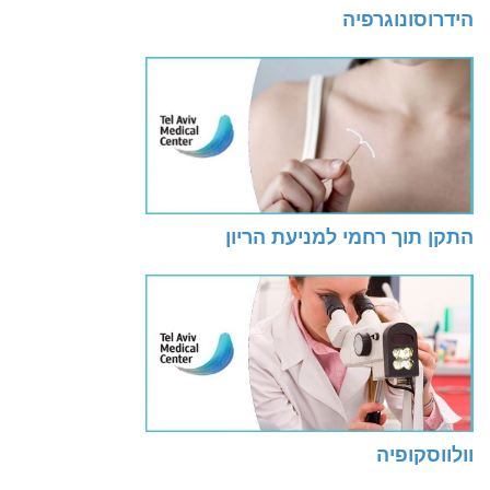
הידרוסונוגרפיה
התקן תוך רחמי למניעת הריון
וולווסקופיה