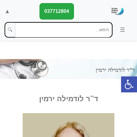
▲
037712804
🔍
פתח סרגל נגישות
ד”ר לודמילה ירמין