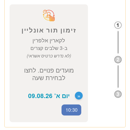
קארין אלפרין
יועצת גנטיקאית
כתובת מרפאה: קויפמן 6 תל אביב
יעוץ גנטי
1950 ₪
לזימון תור טלפוני התקשרו
037712804