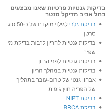
בדיקות גנטיות פרטיות שאנו מבצעים
בתל אביב מדיקל סנטר
10:30
בדיקת גלרי
לגילוי מוקדם של כ-50 סוגי
זימון תור אונליין
סרטן
לקארין אלפרין
בדיקות גנטיות להריון לרבות בדיקת מי
ב-3 שלבים קצרים
שפיר
(לא נדרש כרטיס אשראי)
בדיקות גנטיות לפני הריון
מועדים פנויים. לחצו
בדיקות גנטיות במהלך הריון
לבחירת שעה
אבחון גנטי של טרום-עובר בתהליך
של הפריה חוץ גופית
«
יום א’ 09.08.26
בדיקת NIPT
בדיקת BRCA