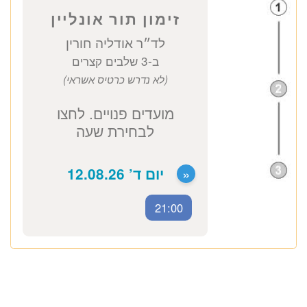
יעוץ גנטי
2600 ₪
לזימון תור טלפוני התקשרו
037712804
זימון תור אונליין
לד״ר אודליה חורין
21:00
ב-3 שלבים קצרים
(לא נדרש כרטיס אשראי)