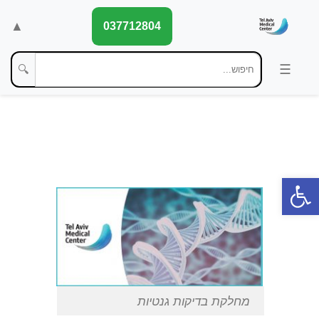
▲
037712804
🔍
פתח סרגל נגישות
מחלקת בדיקות גנטיות