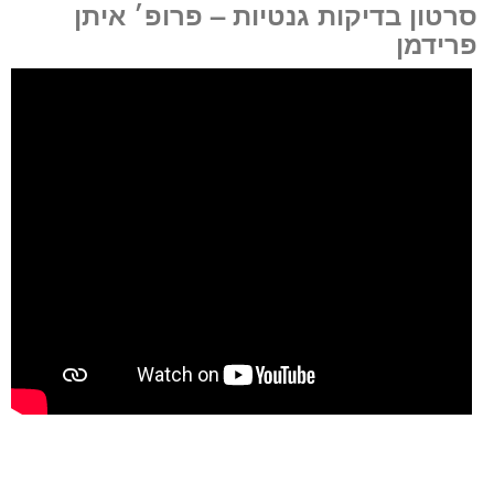
סרטון בדיקות גנטיות – פרופ׳ איתן
מועדים פנויים. לחצו
פרידמן
לבחירת שעה
«
יום ד’ 12.08.26