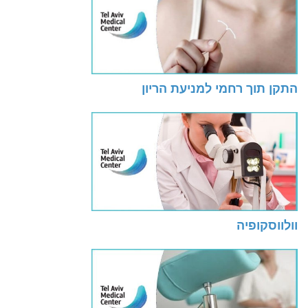
התקן תוך רחמי למניעת הריון
וולווסקופיה