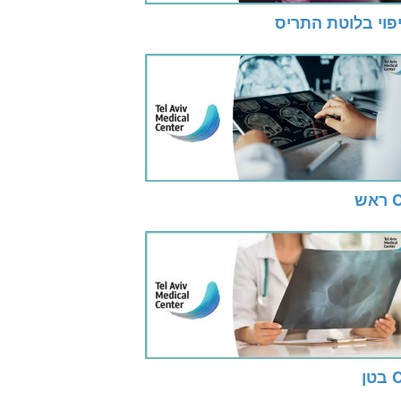
פוי בלוטת התריס
אש
טן