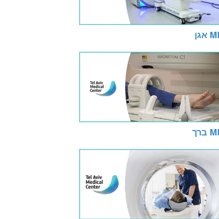
 אגן
 ברך