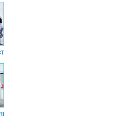
CT פר
MRI 