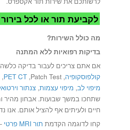
לרשותכם את שירות תור אקספרס.
לקביעת תור או לכל בירור
מה כולל השירות?
בדיקות רפואיות ללא המתנה
אם אתם צריכים לעבור בדיקה כלשהי
קולפוסקופיה
,
,Patch Test, אקו לב,
PET CT
מיפוי לב
,
מיפוי עצמות
,
צנתור וירטואל
שתחכו במשך שבועות. אבחון מהיר ומ
חיים ולעיתים אף להציל אותם. אנו נ
קחו לדוגמה הקדמת
תור MRI פרטי
– 