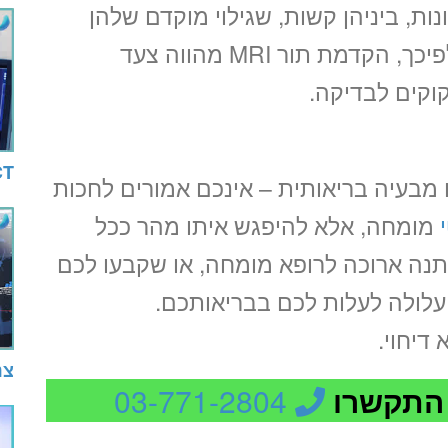
ות, ביניהן קשות, שגילוי מוקדם שלהן
עשוי להביא לריפוי ואף להציל חיים. לפיכך, הקדמת תור MRI מהווה צעד
וקים לבדיקה.
CT ח
מבעיה בריאותית – אינכם אמורים לחכות
מומחה, אלא להיפגש איתו מהר ככל
נה ארוכה לרופא מומחה, או שקבעו לכם
 עלולה לעלות לכם בבריאותכם.
דיחוי.
צנ
 התקשרו
03-771-2804