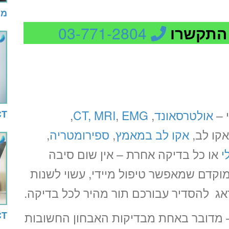
מי
 התקשרו
03-771-2804
 –
אולטרסאונד
,
EMG
,
MRI
CT,
,
CT ר
אקו לב במאמץ
,
ספירומטריה
,
י
או כל בדיקה אחרת – אין שום סיבה
וקדם שמאפשר טיפול מיידי, עשוי לשנות
דאג להסדיר עבורכם תור מהיר לכל בדיקה.
CT ב
מדובר באחת מבדיקות האבחון החשובות