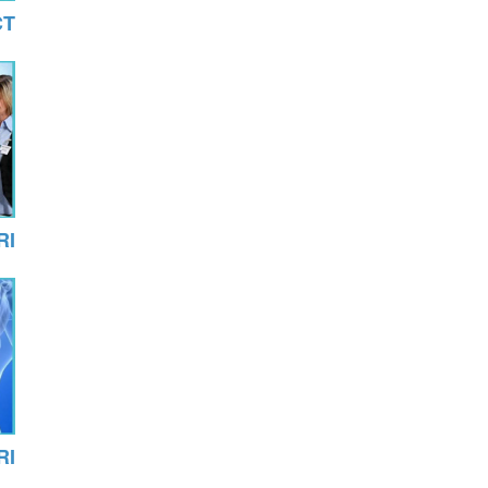
 CT
MRI ש
MRI עמ