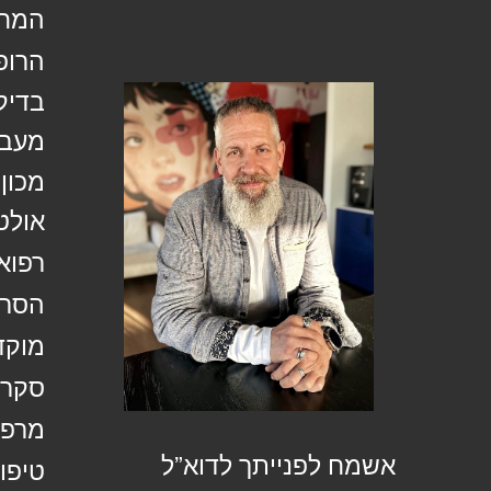
המחל
הרופ
בדיק
מעבד
מכון
אולט
רפוא
הסרת
מוקד
סקר 
מרפא
אשמח לפנייתך לדוא”ל
טיפול