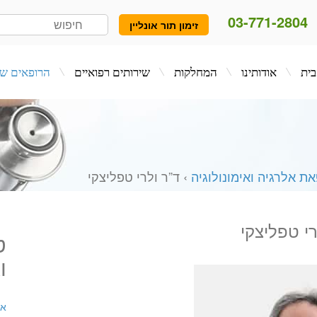
03-771-2804
זימון תור אונליין
המחלקות
שירותים רפואיים
הרופאים שלנו
בלו
ת אלרגיה ואימונולוגיה
› ד”ר ולרי טפליצקי
רי טפליצקי
ט
ו
אל