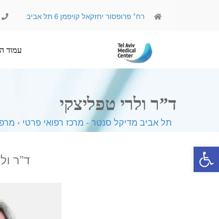
רח׳ פרופסור יחזקאל קויפמן 6 תל אביב
עמוד הבית
אודותינו
ד”ר ולרי טפליצקי
תל אביב מדיקל סנטר - מרכז רפואי פרטי
›
מרפא
פתח סרגל נגישות
ד”ר ול