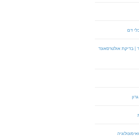
לי דם
 | בדיקת אולטרסאונד
רון
ימונולוגיה