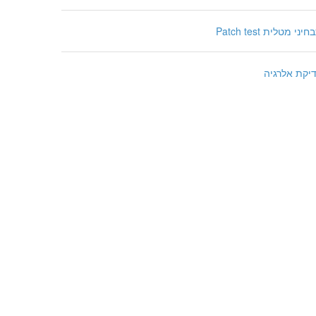
יני מטלית Patch test
יקת אלרגיה