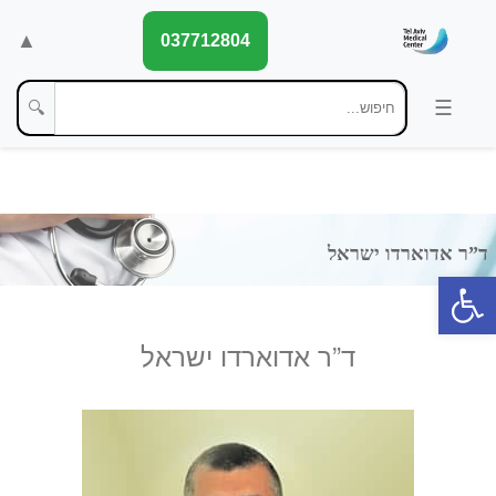
▲
037712804
🔍
פתח סרגל נגישות
ד”ר אדוארדו ישראל