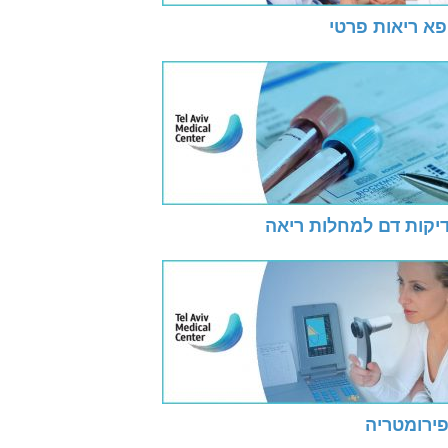
פא ריאות פרטי
יקות דם למחלות ריאה
ירומטריה