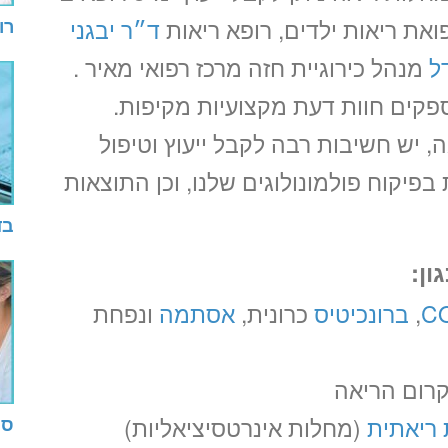
את ריאות ילדים, רופא ריאות
ד״ר יבגני
רו
ל
מנהל כירוגיית חזה מרכז רפואי מאיר .
פקים חוות דעת מקצועיות מקיפות.
ה, יש חשיבות רבה לקבל ייעוץ וטיפול
פיקוח פולמונולוגים שלנו, וכן התוצאות
בד
ון
:
C
,
ברונכיטיס
כרונית,
אסתמה
ונפחת
קרום הריאה
 ריאתית
(מחלות אינרטסיציאליות)
ספ