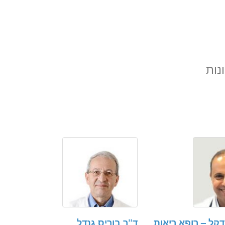
נות
דקל – רופא ריאות
ד”ר בוריס גנדל