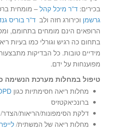
בכירים:
ד”ר מיכל קהל
– מומחית ברפו
גרשמן
וכירורג חזה ולב
ד”ר בוריס גנד
הרופאים הינם מומחים בתחומם, ומס
בתחום כה רגיש וגורלי כמו בעיות ריא
מידיים טובות. כל הבדיקות מתבצעות ב
מפוענחות על ידם.
טיפול במחלות מערכת הנשימה כג
מחלות ריאה חסימתיות כגון
OPD
ברונכיאקטזיס
דלקת הסימפונות/הריאות/הצדר/
מחלות ריאה של המשתית/
לייפת