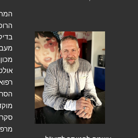
המחל
הרופ
בדיק
מעבד
מכון
אולט
רפוא
הסרת
מוקד
סקר 
מרפא