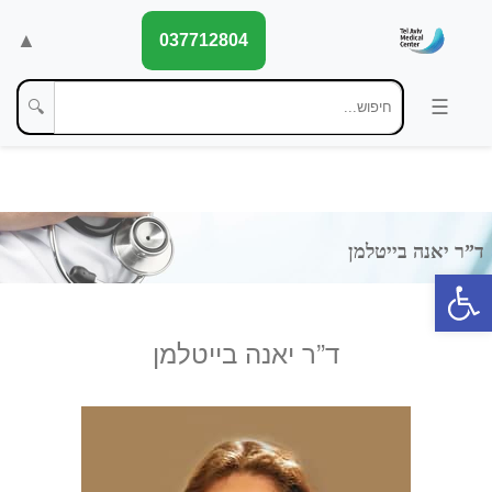
▲
037712804
🔍
פתח סרגל נגישות
ד”ר יאנה בייטלמן