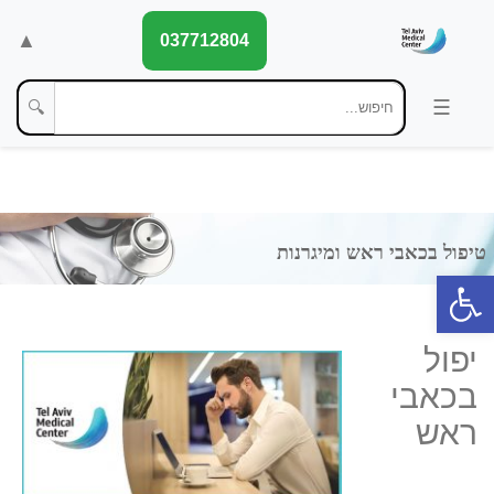
▲
037712804
🔍
פתח סרגל נגישות
יפול
בכאבי
ראש