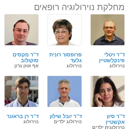
מחלקת נוירולוגיה רופאים
ד”ר ויטלי
פרופסור רונית
ד”ר מקסים
פינקלשטיין
גלעד
סוקולוב
נוירולוג
נוירולוג
אף אוזן גרון
ד”ר סיון
ד”ר יובל שילון
ד”ר רן בראונר
אקשטיין
נוירולוג ילדים
נוירולוג
נוירולוגית ילדים