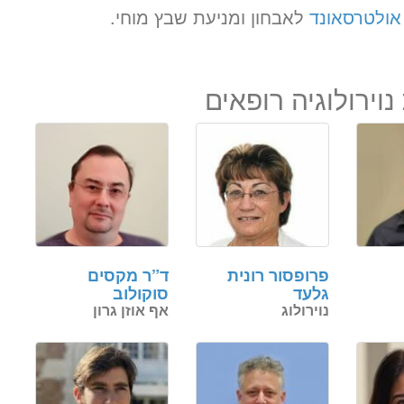
אולטרסאונד
לאבחון ומניעת שבץ מוחי.
1680 ₪
לזימון תור טלפוני התקשרו
וירולוגיה רופאים
037712804
פרופסור רונית
ד”ר מקסים
גלעד
סוקולוב
נוירולוג
אף אוזן גרון