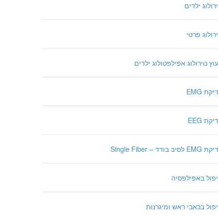
ירולוג ילדים
ירולוג פרטי
עוץ נוירולוג אפילפטולוג ילדים
יקת EMG
יקת EEG
E לסיב בודד – Single Fiber
פול באפילפסיה
פול בכאבי ראש ומיגרנות