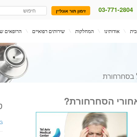
03-771-2804
זימון תור אונליין
המחלקות
שירותים רפואיים
הרופאים שלנו
בלו
 בסחרחורת
אחורי הסחרחורת?
ט
EEG ב