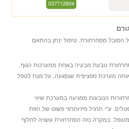
ייעוץ נוירולוג
1680 ₪
ורם
לזימון תור טלפוני התקשרו
ל הסובל מסחרחורת. טיפול ינתן בהתאם
037712804
חרחורת נובעת מבעיה באחת ממערכות הגוף,
אותה מערכת ספציפית שנפגעה, על מנת לטפל
רחורות הנובעות מפגיעה במערכת שיווי
ם. ע”י תרגיל פיזיותרפי פשוט של הזזת
טופל. במקרה כזה הסחרחורת עשויה לחלוף