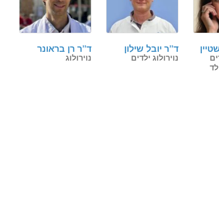
טיין
ד”ר יובל שילון
ד”ר רן בראונר
ים
נוירולוג ילדים
נוירולוג
לד