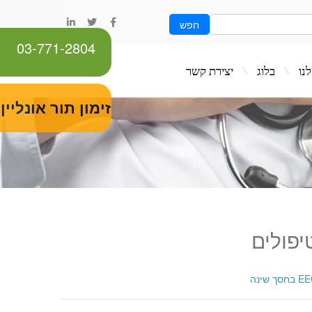
חפש
03-771-2804
ג
יצירת קשר
זימון תור אונליין
יפולים
חסך שינה