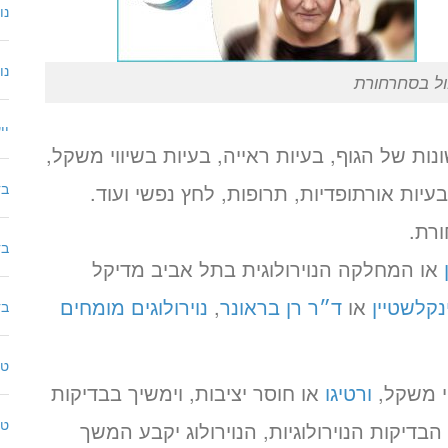
נו
נו
ול בסחרחורת
יי
ת של הגוף, בעיות ראייה, בעיות בשיווי משקל,
בעיות אורתופדיות, תרופות, לחץ נפשי ועוד.
בד
רת.
בד
או המחלקה הנוירולוגית בתל אביב מדיקל
נקלשטיין
או
ד״ר רן בראונר
,
נוירולוגים מומחים
בדיקת MG
טי
וי משקל,
ורטיגו
או חוסר יציבות, וימשיך בבדיקות
טי
יקות הנוירולוגיות, הנוירולוג יקבע המשך