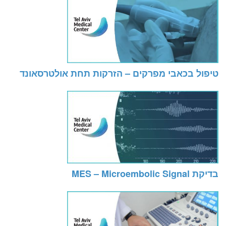
טיפול בכאבי מפרקים – הזרקות תחת אולטרסאונד
בדיקת MES – Microembolic Signal