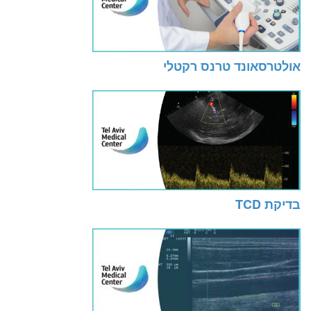
אולטרסאונד טרנס רקטלי
בדיקת TCD