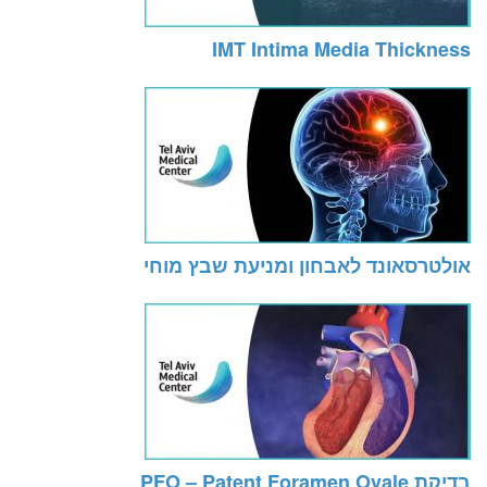
IMT Intima Media Thickness
אולטרסאונד לאבחון ומניעת שבץ מוחי
בדיקת PFO – Patent Foramen Ovale