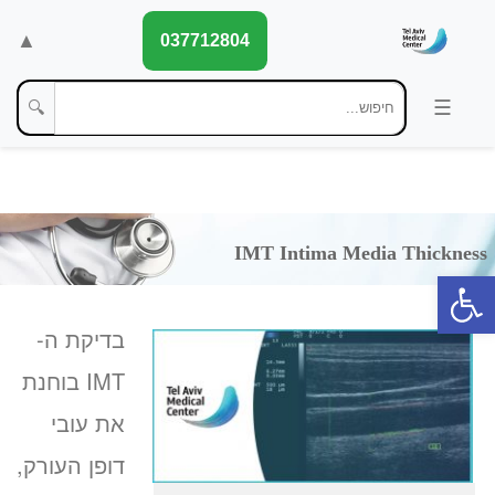
▲
037712804
🔍
פתח סרגל נגישות
בדיקת ה-
IMT בוחנת
את עובי
דופן העורק,