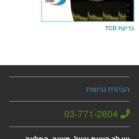
בדיקת TCD
הצהרת נגישות
03-771-2804
יש לך הצעת ייעול, משוב, המלצה,