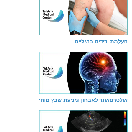
העלמת ורידים ברגליים
אולטרסאונד לאבחון ומניעת שבץ מוחי