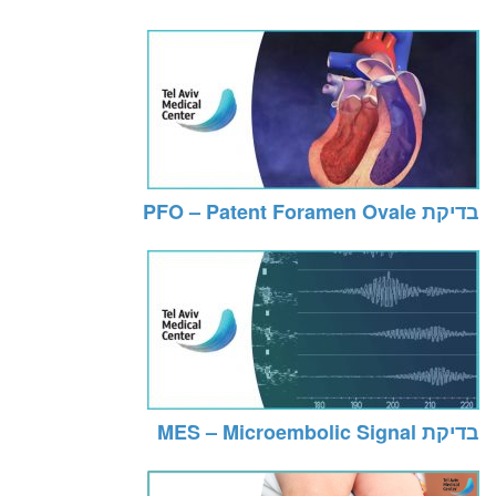
בדיקת PFO – Patent Foramen Ovale
בדיקת MES – Microembolic Signal