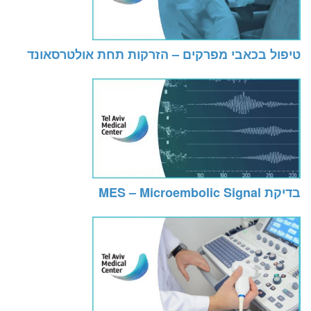
טיפול בכאבי מפרקים – הזרקות תחת אולטרסאונד
בדיקת MES – Microembolic Signal