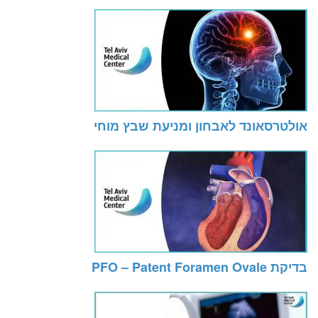
אולטרסאונד לאבחון ומניעת שבץ מוחי
בדיקת PFO – Patent Foramen Ovale