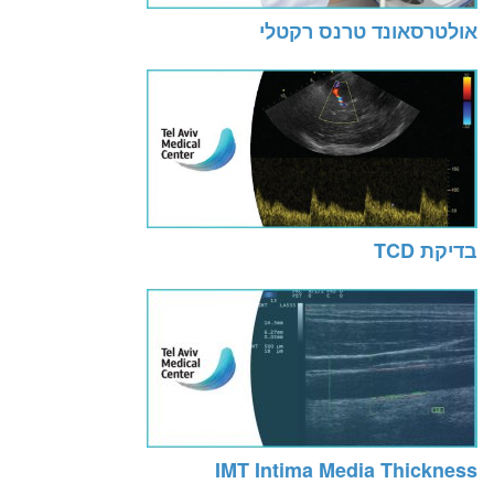
אולטרסאונד טרנס רקטלי
בדיקת TCD
IMT Intima Media Thickness