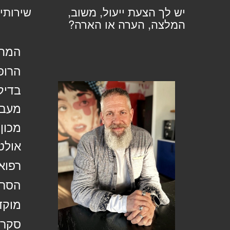
יש לך הצעת ייעול, משוב,
שירותי
המלצה, הערה או הארה?
המחל
הרופ
בדיק
מעבד
מכון
אולט
רפוא
הסרת
מוקד
סקר 