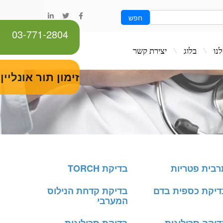
חפש
03-771-2804
ג
יצירת קשר
זימון תור אונליין
רבית פטריות
בדיקת TORCH
דיקת כספית בדם
בדיקת קדחת הנילוס
המערבי