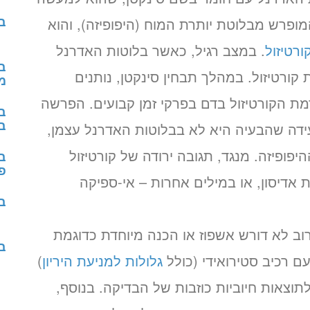
בד
י. ACTH הוא הורמון המופרש מבלוטת יותרת המוח (היפופיזה), והוא
ורטיזול
. במצב רגיל, כאשר בלוטות האדרנל
ב
ייצרות קורטיזול. במהלך תבחין סינקטן, נותנים
מ
ת הקורטיזול בדם בפרקי זמן קבועים. הפרשה
ב
ב
ידה שהבעיה היא לא בבלוטות האדרנל עצמן,
לי בשל ירידה בהפרשת ה-ACTH מההיפופיזה. מנגד, תגובה ירודה של קורטיזול
ב
פו
 אדיסון, או במילים אחרות – אי-ספיקה
ב
וב לא דורש אשפוז או הכנה מיוחדת כדוגמת
בד
ם רכיב סטירואידי (כולל
גלולות למניעת היריון
)
וצאות חיוביות כוזבות של הבדיקה. בנוסף,