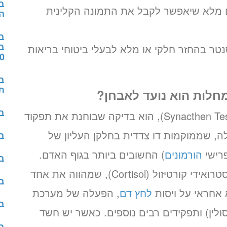
ב
ם מלא שיאפשר לקבל את התמונה הקלינית
ה
ב
ב
טר בהחזר חלקי או מלא לבעלי ביטוחי בריאות
GTT
ב
ת
מחלות הוא נועד לאבחן?
בד
מבחן סינקטן או באנגלית – סינקטון טסט (Synacthen Test), הוא בדיקה שבוחנת את תפקוד
לה, שממוקמות דו צדדית בחלקן העליון של
בד
פרישי
הורמונים
) החשובים ביותר בגוף האדם.
ב
בחלקן החיצוני (קורטקס) מופרש ההורמון הסטרואידי קורטיזול (Cortisol), שמהווה את אחד
בד
 אחראי על ויסות
לחץ דם
, הפעלה של מערכת
בד
ולין) ותפקידים רבים נוספים. כאשר יש חשד
בד