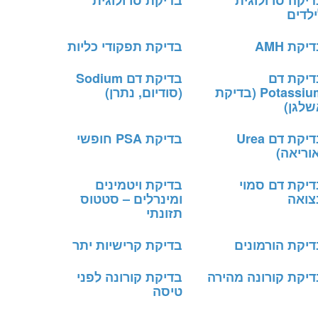
דיקה סרולוגית
בדיקת סרולוגית
לדים
יקת AMH
בדיקת תפקודי כליות
דיקת דם
בדיקת דם Sodium
Potassium (בדיקת
(סודיום, נתרן)
שלגן)
בדיקת דם Urea
בדיקת PSA חופשי
וריאה)
דיקת דם סמוי
בדיקת ויטמינים
צואה
ומינרלים – סטטוס
תזונתי
דיקת הורמונים
בדיקת קרישיות יתר
דיקת קורונה מהירה
בדיקת קורונה לפני
טיסה