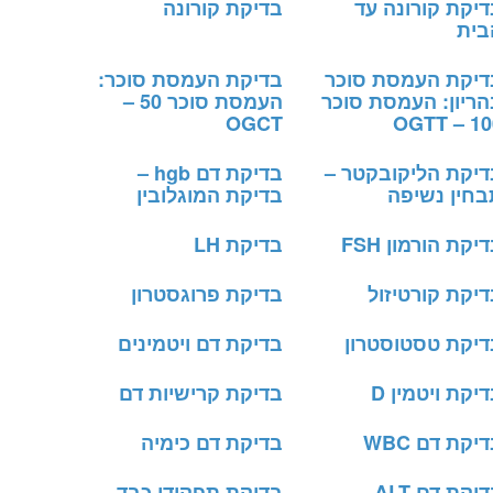
דיקת קורונה עד
בדיקת קורונה
בית
דיקת העמסת סוכר
בדיקת העמסת סוכר:
הריון: העמסת סוכר
העמסת סוכר 50 –
OGCT
100 – O
דיקת הליקובקטר –
בדיקת דם hgb –
בחין נשיפה
בדיקת המוגלובין
יקת הורמון FSH
בדיקת LH
יקת קורטיזול
בדיקת פרוגסטרון
דיקת טסטוסטרון
בדיקת דם ויטמינים
יקת ויטמין D
בדיקת קרישיות דם
יקת דם WBC
בדיקת דם כימיה
יקת דם ALT
בדיקת תפקודי כבד