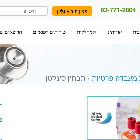
03-771-2804
זימון תור אונליין
המחלקות
שירותים רפואיים
הרופאים שלנו
בלו
 מעבדה פרטיות
› תבחין סינקטן
ת
ב