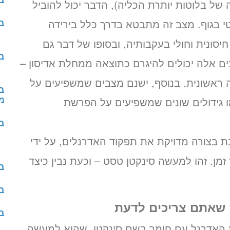
 של בלוטות יותרת הכליה), הדבר יכול להוביל
בד
טי בגוף. מצב זה מתבטא בדרך כלל בירידה
ונית וחולי בעקבותיה, ובסופו של דבר גם
ב
ים אלה יכולים להיגרם כתוצאה ממחלת אדיסון –
ראשונית. בנוסף, ישנם מצבים שמשפיעים על
מג
 גידולים שונים שמשפיעים על הפרשת
ב
 בצורה מדויקת את תפקוד האדרנלים, על ידי
מן. זהו למעשה סינקטן טסט – וכעת נבין כיצד
ב
ב
 שאתם צריכים לדעת
ב
ות האדרנל עם חומר בשם סינקטן, שהוא למעשה