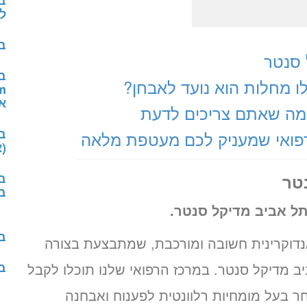
ב
לי
בד
 סנטר
ב
לו מחלות הוא נועד לאבחן?
א
מה שאתם צריכים לדעת
רפואי שמעניק לכם מעטפת מלאה
(א
ב
טר
ב
תל אביב מדיקל סנטר.
ב
Synacthen T) זו בדיקה אנדוקרינית חשובה ומורכבת, שמתבצעת בצורה
ב
מדיקל סנטר. במרכז הרפואי שלנו תוכלו לקבל
ר בעל מומחיות רלוונטית לפענוח ואבחנה