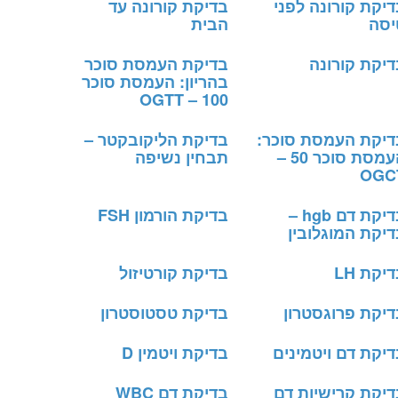
יקת קורונה לפני
בדיקת קורונה עד
יסה
הבית
דיקת קורונה
בדיקת העמסת סוכר
בהריון: העמסת סוכר
100 – OGTT
דיקת העמסת סוכר:
בדיקת הליקובקטר –
העמסת סוכר 50 –
תבחין נשיפה
OGC
בדיקת דם hgb –
בדיקת הורמון FSH
יקת המוגלובין
יקת LH
בדיקת קורטיזול
דיקת פרוגסטרון
בדיקת טסטוסטרון
יקת דם ויטמינים
בדיקת ויטמין D
דיקת קרישיות דם
בדיקת דם WBC