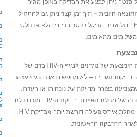
סנטר ניתן לבצע את הבדיקה באופן מהיר,
ב
וצאה חיובית – תוך זמן קצר ניתן גם להתחיל
בטיפול מתאים. ניתן לקבוע תור לבדיקת HIV בתל אביב מדיקל סנטר בכיסוי מלא או חלקי
ב
 משלימים מתאימים.
ב
כל
בד
בדיקת HIV היא למעשה בדיקת דם, הבוחנת הימצאות של נוגדנים לנגיף ה-HIV בדם של
קו
 בדיקות נוגדנים – לא מחפשים את הנגיף עצמו
בד
צביעה בצורה מדויקת על נוכחותו או העדרו.
ב
לכ
משום שנגיף ה-HIV הוא זה שגורם להתפרצותה של מחלת האיידס, בדיקת ה-HIV מוכרת לנו
X
גם בתור בדיקת איידס. עם זאת, אבחנה של מחלת איידס פעילה דורשת יותר מבדיקת HIV,
ב
לאחר ההדבקה הראשונית.
ב