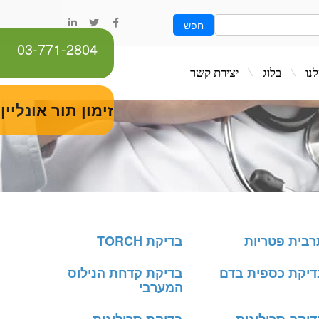
חפש
03-771-2804
ג
יצירת קשר
זימון תור אונליין
רבית פטריות
בדיקת TORCH
דיקת כספית בדם
בדיקת קדחת הנילוס
המערבי