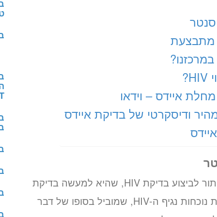
בד
ט
סנטר
ב
?
ב
מחלת איידס – וידאו
T
היר ודיסקרטי של בדיקת איידס
בד
יידס
בד
טר
ב
במסגרת תל אביב מדיקל סנטר ניתן לקבוע תור לביצוע בדיקת HIV, שהיא למעשה בדיקת
בד
שמאתרת את נוכחות נגיף ה-HIV, שמוביל בסופו של דבר
ב