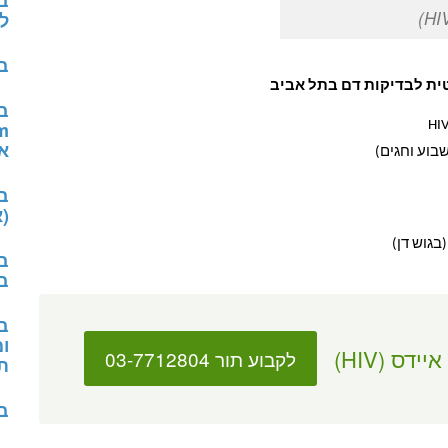
ב
לי
בד
ב
א
בוע וחגים)
(א
בגוש דן)
ב
ב
בד
ו
דס (HIV)
לקבוע תור 03-7712804
תז
ב