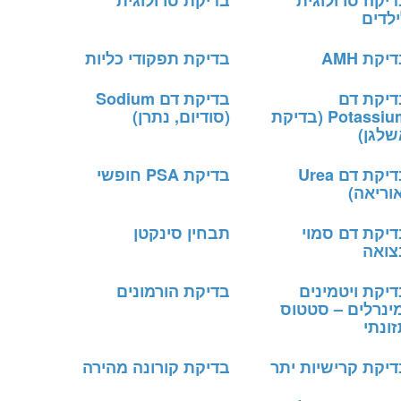
דיקה סרולוגית
בדיקת סרולוגית
לדים
יקת AMH
בדיקת תפקודי כליות
דיקת דם
בדיקת דם Sodium
Potassium (בדיקת
(סודיום, נתרן)
שלגן)
בדיקת דם Urea
בדיקת PSA חופשי
וריאה)
דיקת דם סמוי
תבחין סינקטן
צואה
יקת ויטמינים
בדיקת הורמונים
מינרלים – סטטוס
ונתי
דיקת קרישיות יתר
בדיקת קורונה מהירה