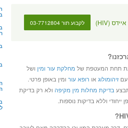
חו
ב
דס (HIV)
לקבוע תור 03-7712804
ב
ר
ב
ב
מחלקת עור ומין
ושל
 עם
זיהומולוג
או
רופא עור
ומין באופן פרטי.
ה
ה
בדיקת מחלות מין מקיפה
ולא רק בדיקת
ב
למ
רכת הדם, דרך מערכת המין וכן בהדבקה מאם לעובר