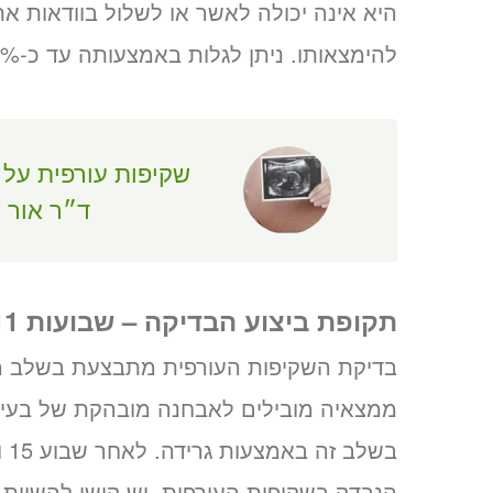
היא אינה יכולה לאשר או לשלול בוודאות 
להימצאותו. ניתן לגלות באמצעותה עד כ-70% ממקרי תסמונות הדאון.
שקיפות עורפית על י
ד״ר אור י
תקופת ביצוע הבדיקה – שבועות 14-11
ממצאיה מובילים לאבחנה מובהקת של בעיה 
בש
הנבדק בשקיפות העורפית, יש קושי להשוות ב