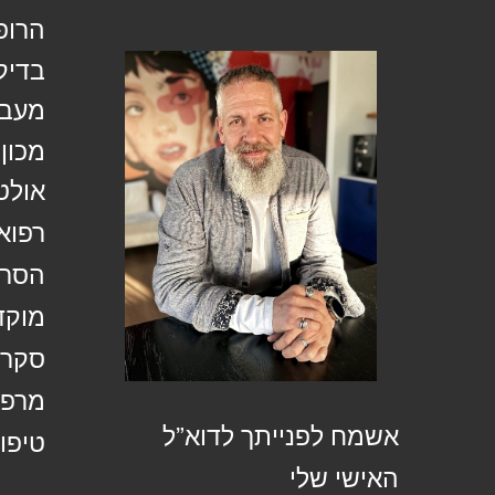
הרופ
בדיק
מעבד
מכון
אולט
רפוא
הסרת
מוקד
סקר 
מרפא
אשמח לפנייתך לדוא”ל
טיפול
האישי שלי