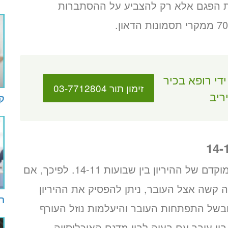
את הפגם אלא רק להצביע על ההסתברות
די רופא בכיר
זימון תור 03-7712804
ריב
ק
בדיקת השקיפות העורפית מתבצעת בשלב מוקדם של ההיריון בין שבועות 14-11. לפיכך, אם
קשה אצל העובר, ניתן להפסיק את ההיריון
ר
לב זה באמצעות גרידה. לאחר שבוע 15 ובשל התפתחות העובר והיעלמות נוזל העורף
ין עובר עם בעיה לבין מדגם האוכלוסייה.