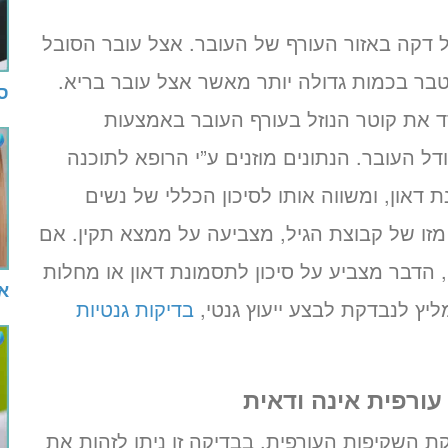
שכבת נוזל דקה באזור העורף של העובר. אצל עובר הסובל
צטבר בכמות גדולה יותר מאשר אצל עובר בריא.
ס
 את קוטר הנוזל בעורף העובר באמצעות
דל העובר. הנתונים מוזנים ע”י הרופא לתוכנה
און, ומשווה אותו לסיכון הכללי של נשים
 מזו של קבוצת הגיל, מצביעה על ממצא תקין. אם
מעל ל-3-2.5 מילימטרים, הדבר מצביע על סיכון לתסמונת דאון או מחלות
א
ליץ לנבדקת לבצע ייעוץ גנטי,
בדיקות גנטיות
עורפית אינה ודאית
ת השקיפות העורפית. בבדיקה זו ניתן לזהות את