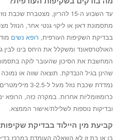
מה בודקים בשקיפות העורפית?
עד השבוע ה-15 להריון, מצטברת 
מתסמונת דאון או ליקוי גנטי אחר, הנוזל מ
בבדיקת השקיפות העורפית,
רופא נשים
מודד
האולטרסאונד ומשקלל את היחס בינו לבין גו
המחשבת את הסיכון שהעובר לוקה בתסמונת ד
שהינן בגיל הנבדקת. תוצאה שווה או נמוכה
נמדדת שכבת נוזל 
כרומוזומליות אחרות. במקרה כזה, הרופא ימ
ובדיקות נוספות לשלילת/אישור הממצא.
קביעת מין היילוד בבדיקת שקיפות 
בן או בת זו לא השאלה העומדת במרכז בדיק