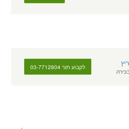
יץ
לקבוע תור 03-7712804
בכירה