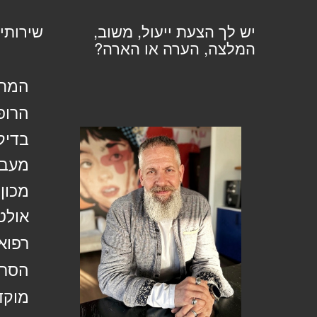
יש לך הצעת ייעול, משוב,
שירותי
המלצה, הערה או הארה?
המחל
הרופ
בדיק
מעבד
מכון
אולט
רפוא
הסרת
מוקד