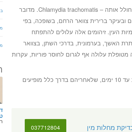
שמה של המחלה הוא כשמו של החיידק המחולל אותה – Chlamydia trachomatis. מדובר
בד
ם ובעיקר ברירית צוואר הרחם, בשופכה, בפי
מר
יות העין. זיהומים אלה עלולים להתפתח
רת האשך, בערמונית, בדרכי השתן, בצוואר
מח
מטופלת עלולה אף לגרום לחוסר פוריות, עקרות
ר
תקופת הדגירה של חיידק הכלמידיה נמשכת עד 10 ימים, שלאחריהם בדרך כלל מופיעים
ד”
ט
רו
דיקת מחלות מין
037712804