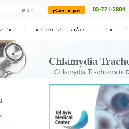
03-771-2804
זימון תור אונליין
המחלקות
שירותים רפואיים
הרופאים שלנו
בלו
Chl
מ
אנ