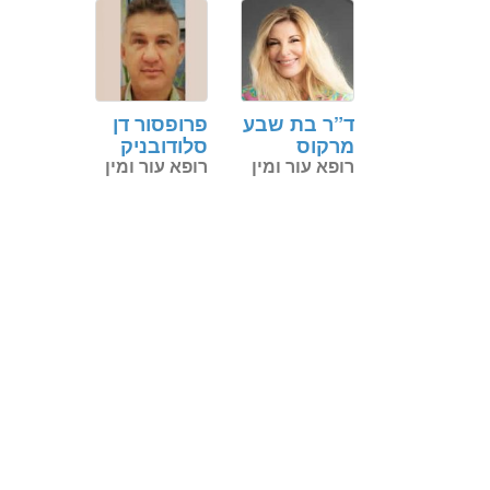
ד”ר בת שבע
פרופסור דן
מרקוס
סלודובניק
רופא עור ומין
רופא עור ומין