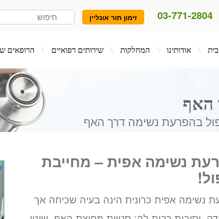
03-771-2804
זימון תור אונליין
המחלקות
שירותים רפואיים
הרופאים שלנו
בלו
 האף
פול בהפרעת נשימה דרך האף
עת נשימה אפית – מחייבת
ול!
 נשימה אפית כרונית הינה בעיה שכיחה אך
ה, וסיבות רבות לה: סטיית מחיצת האף, שינוי