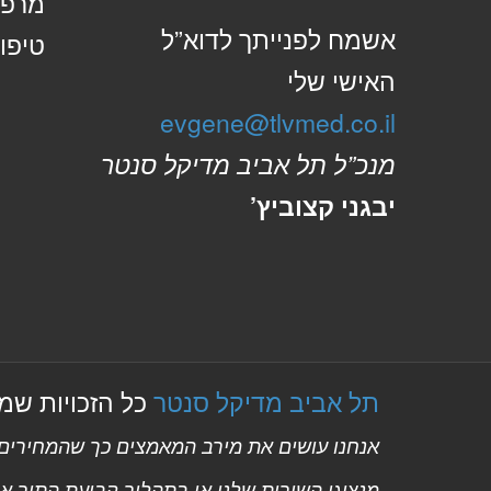
מרפא
אשמח לפנייתך לדוא”ל
טיפול
האישי שלי
evgene@tlvmed.co.il
מנכ”ל תל אביב מדיקל סנטר
יבגני קצוביץ’
תל אביב מדיקל סנטר
כל הזכויות שמורות
אנחנו עושים את מירב המאמצים כך שהמחירים ב
מנציגי השירות שלנו או בתהליך קביעת התור אונ