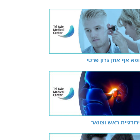
פא אף אוזן גרון פרטי
רורגיית ראש וצוואר