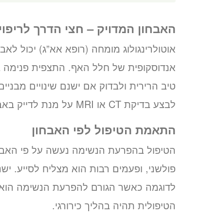
האבחון המדויק – חצי הדרך לריפוי
אוטולרינגולוג מומחה (רופא אא”ג) יכול לא
אנדוסקופית של חלל האף. התצפית פנימה ב
טיב הרירית ולבדוק אם ישנם שינויים מבני
לבצע בדיקת CT או MRI על מנת לדייק באבחנה.
התאמת הטיפול לפי האבחון
הטיפול בהפרעת הנשימה נעשה על פי האבחנה
פולשני, ופעמים רבות הוא מצליח לסייע. יש
לדוגמה כאשר הגורם להפרעת הנשימה הוא 
הטיפולית תהיה בהליך כירורגי.