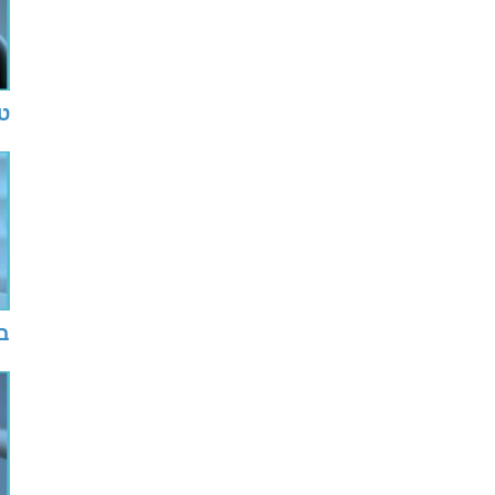
טי
בע