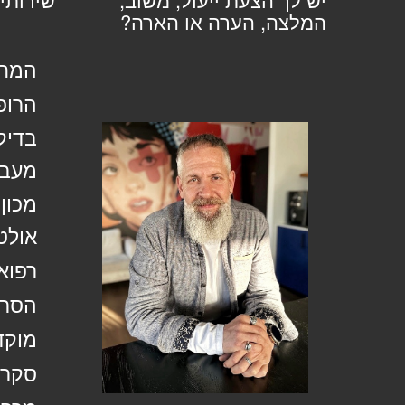
המלצה, הערה או הארה?
המחל
הרופ
בדיק
מעבד
מכון
אולט
רפוא
הסרת
מוקד
סקר 