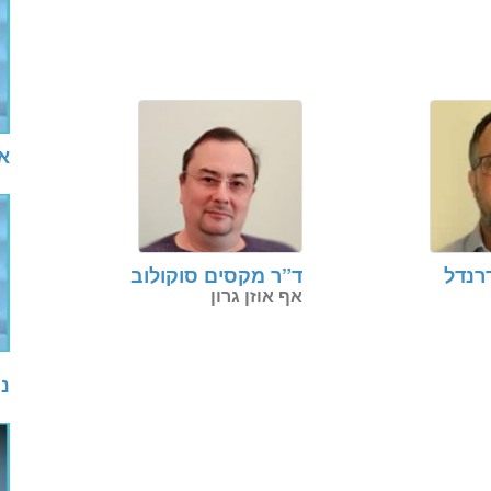
אב
רנדל
ד”ר מקסים סוקולוב
אף אוזן גרון
נו