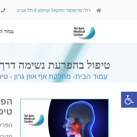
רח׳ פרופסור יחזקאל קויפמן 6 תל אביב
עמוד הבית
אודותינו
טיפול בהפרעת נשימה דרך
עמוד הבית
›
מחלקת אף אוזן גרון
› טי
פתח סרגל נגישות
הפר
טיפ
הפרעת
מטריד