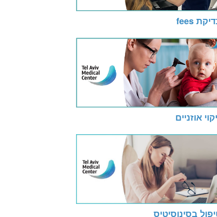
יקת fees
קוי אוזניים
פול בסינוסיטיס