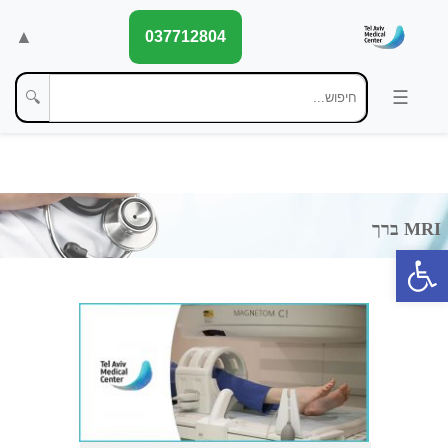
▲
037712804
🔍
פתח סרגל נגישות