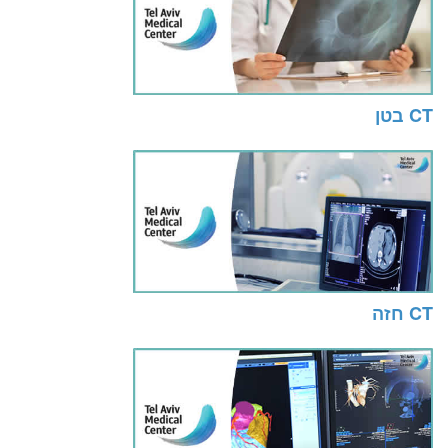
CT בטן
CT חזה