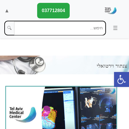
▲
037712804
🔍
פתח סרגל נגישות