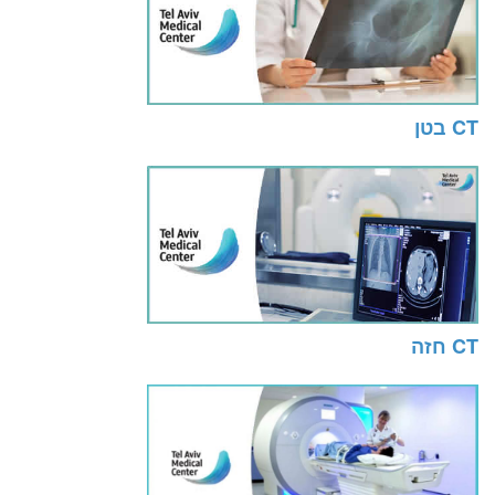
CT בטן
CT חזה