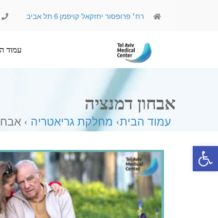
רח׳ פרופסור יחזקאל קויפמן 6 תל אביב
עמוד הבית
אודותינו
אבחון דמנציה
עמוד הבית
›
מחלקת גריאטריה
› אבחו
פתח סרגל נגישות