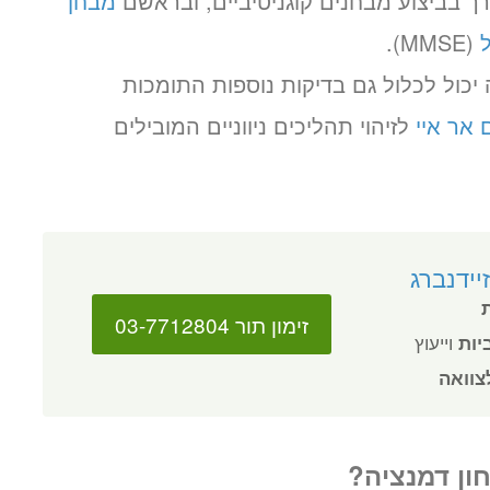
רך בביצוע מבחנים קוגניטיביים, ובראשם
מבחן
(MMSE).
יכול לכלול גם בדיקות נוספות התומכות
 אר איי
לזיהוי תהליכים ניווניים המובילים
יידנברג
זימון תור 03-7712804
ביות
וייעוץ
צוואה
ון דמנציה?