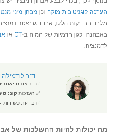
בנוסף לכך, בכדי לבצע אבחון דמנציה יש צו
הערכה קוגניטיבית מוקה
וכן
מבחן מיני-מנטל
מלבד הבדיקות הללו, אבחון גריאטר דמנציה 
באבחנה, כגון הדמיות של המוח ב-
CT
או
אם
לדמנציה.
ד”ר לודמילה ז
✅ רופאה
גריאטרית
✅ הערכות
קוגניטי
✅ בדיקת
כשירות ל
מה יכולות להיות ההשלכות של אבח