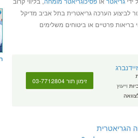
 ידי
גריאטר
או
פסיכוגריאטר מומחה
, בליווי קרוב
ר לביצוע הערכה גריאטרית בתל אביב מדיקל
י בריאות פרטיים או ביטוחים משלימים
ר
יידנברג
זימון תור 03-7712804
ביות
וייעוץ
צוואה
 הגריאטרית