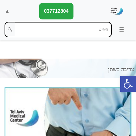
▲
037712804
🔍
פתח סרגל נגישות