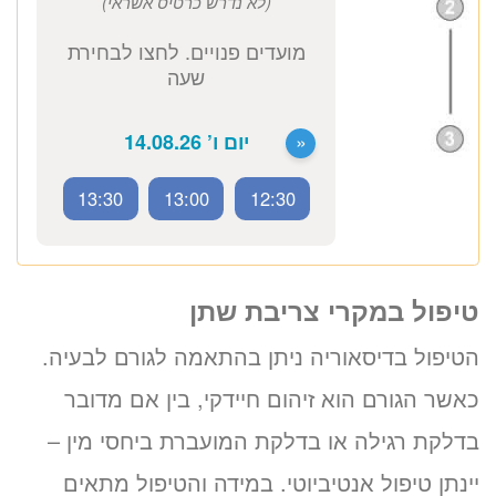
ד״ר אולג קגן
אורולוג בכיר
כתובת מרפאה: קויפמן 6 תל אביב
ייעוץ אורולוג
1280 ₪
לזימון תור טלפוני התקשרו
טיפול במקרי צריבת שתן
037712804
הטיפול בדיסאוריה ניתן בהתאמה לגורם לבעיה.
13:30
13:00
12:30
כאשר הגורם הוא זיהום חיידקי, בין אם מדובר
בדלקת רגילה או בדלקת המועברת ביחסי מין –
יינתן טיפול אנטיביוטי. במידה והטיפול מתאים