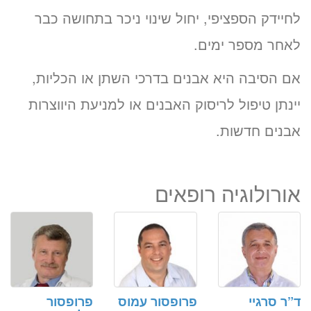
זימון תור אונליין
לחיידק הספציפי, יחול שינוי ניכר בתחושה כבר
לד״ר אולג קגן
לאחר מספר ימים.
ב-3 שלבים קצרים
(לא נדרש כרטיס אשראי)
אם הסיבה היא אבנים בדרכי השתן או הכליות,
יינתן טיפול לריסוק האבנים או למניעת היווצרות
מועדים פנויים. לחצו לבחירת
שעה
אבנים חדשות.
«
יום ו’ 14.08.26
אורולוגיה רופאים
ד”ר סרגיי
פרופסור עמוס
פרופסור