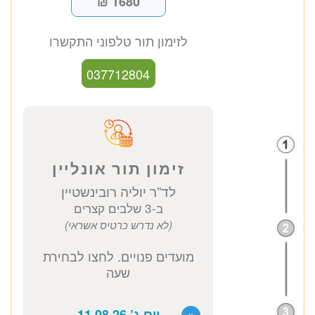
ד”ר יוליה רובינשטיין
אורולוג בכיר
כתובת מרפאה: קויפמן 6 תל אביב
ייעוץ אורולוג
1680 ₪
לזימון תור טלפוני התקשרו
037712804
זימון תור אונליין