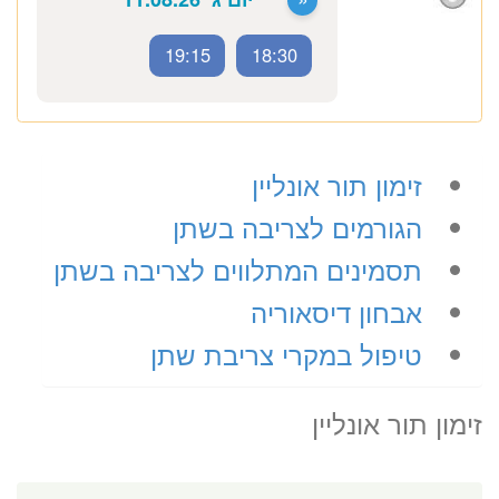
לד”ר יוליה רובינשטיין
ב-3 שלבים קצרים
(לא נדרש כרטיס אשראי)
19:15
18:30
מועדים פנויים. לחצו לבחירת
שעה
זימון תור אונליין
«
יום ג’ 11.08.26
הגורמים לצריבה בשתן
תסמינים המתלווים לצריבה בשתן
אבחון דיסאוריה
טיפול במקרי צריבת שתן
זימון תור אונליין