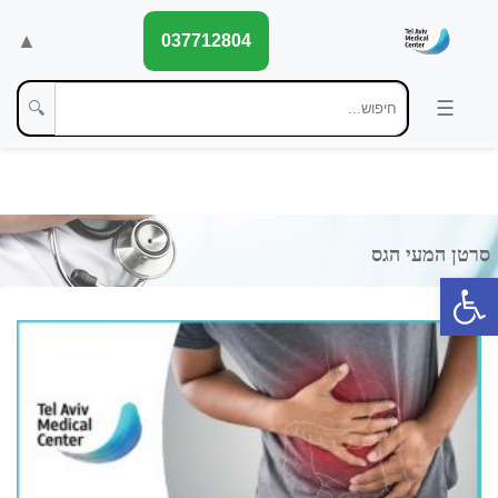
▲
037712804
🔍
פתח סרגל נגישות