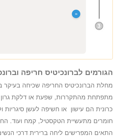
לד”ר מקסים סוקולוב
ב-3 שלבים קצרים
(לא נדרש כרטיס אשראי)
מועדים פנויים. לחצו לבחירת שעה
«
הגורמים לברונכיטיס חריפה וברונכ
מחלת הברונכיטיס החריפה שכיחה בעיקר בחו
מתפתחת מהתקררות, שפעת או דלקת גרון. ל
כרונית הם עישון או חשיפה לעשן סיגריות ו
חומרים מתעשיית הטקסטיל, קמח ועוד. החש
התאים המפרישים ליחה ברירית דרכי הנשימ