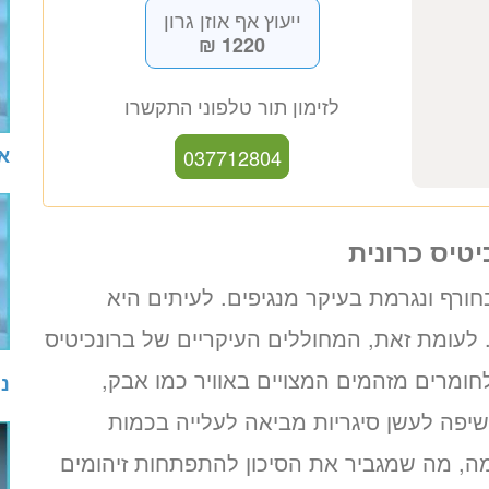
ד”ר מקסים סוקולוב
רופא אף אוזן גרון
כתובת מרפאה: קויפמן 6 תל אביב
אב
ייעוץ אף אוזן גרון
1220 ₪
יטיס כרונית
לזימון תור טלפוני התקשרו
רף ונגרמת בעיקר מנגיפים. לעיתים היא
037712804
עומת זאת, המחוללים העיקריים של ברונכיטיס
לחומרים מזהמים המצויים באוויר כמו אבק,
נו
יפה לעשן סיגריות מביאה לעלייה בכמות
ה, מה שמגביר את הסיכון להתפתחות זיהומים