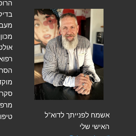
הרופ
בדיק
מעבד
מכון
אולט
רפוא
הסרת
מוקד
סקר 
מרפא
אשמח לפנייתך לדוא”ל
טיפול
האישי שלי