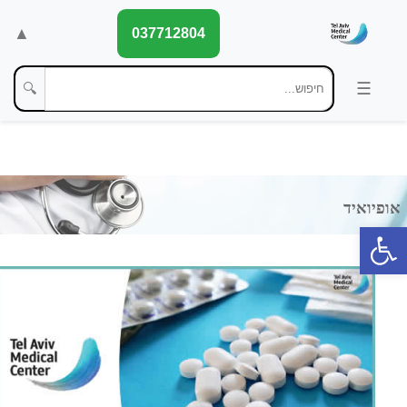
▲
037712804
🔍
פתח סרגל נגישות