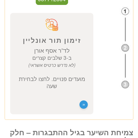
ד”ר אסף אורן
אנדוקרינולוג ילדים
כתובת מרפאה: קויפמן 6 תל אביב
ייעוץ אנדוקרינולוג ילדים
צמיחת השיער בגיל ההתבגרות – חלק
1400 ₪