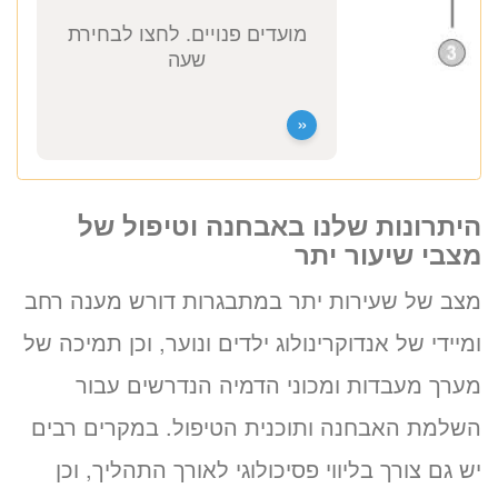
לזימון תור טלפוני התקשרו
037712804
היתרונות שלנו באבחנה וטיפול של
מצבי שיעור יתר
זימון תור אונליין
מצב של שעירות יתר במתבגרות דורש מענה רחב
לד”ר אניטה שכטר
ב-3 שלבים קצרים
ומיידי של אנדוקרינולוג ילדים ונוער, וכן תמיכה של
(לא נדרש כרטיס אשראי)
מערך מעבדות ומכוני הדמיה הנדרשים עבור
מועדים פנויים. לחצו לבחירת
השלמת האבחנה ותוכנית הטיפול. במקרים רבים
שעה
יש גם צורך בליווי פסיכולוגי לאורך התהליך, וכן