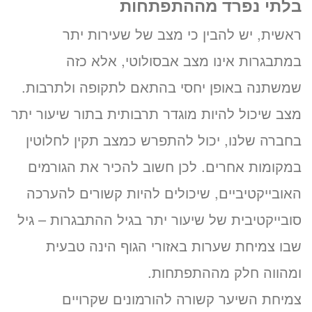
בלתי נפרד מההתפתחות
לזימון תור טלפוני התקשרו
ראשית, יש להבין כי מצב של שעירות יתר
במתבגרות אינו מצב אבסולוטי, אלא כזה
037712804
שמשתנה באופן יחסי בהתאם לתקופה ולתרבות.
מצב שיכול להיות מוגדר תרבותית בתור שיעור יתר
בחברה שלנו, יכול להתפרש כמצב תקין לחלוטין
במקומות אחרים. לכן חשוב להכיר את הגורמים
זימון תור אונליין
האובייקטיביים, שיכולים להיות קשורים להערכה
לד”ר אסף אורן
ב-3 שלבים קצרים
סובייקטיבית של שיעור יתר בגיל ההתבגרות – גיל
(לא נדרש כרטיס אשראי)
שבו צמיחת שערות באזורי הגוף הינה טבעית
מועדים פנויים. לחצו לבחירת
ומהווה חלק מההתפתחות.
שעה
צמיחת השיער קשורה להורמונים שקרויים