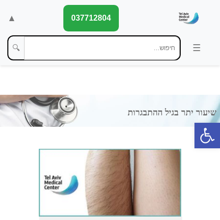
▲
037712804
🔍
פתח סרגל נגישות