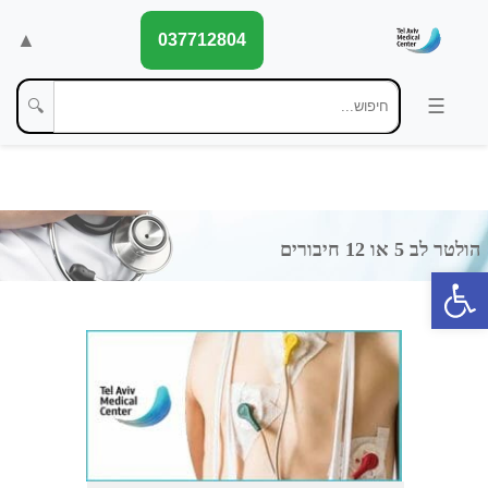
▲
037712804
🔍
פתח סרגל נגישות