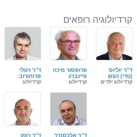
קרדיולוגיה רופאים
ד”ר יוליוס
פרופסור מיכה
ד”ר ויטלי
(טדי) הגש
פיינברג
פרוחורוב
קרדיולוג ילדים
קרדיולוג
קרדיולוג
ד”ר אלכסנדר
ד”ר רומן