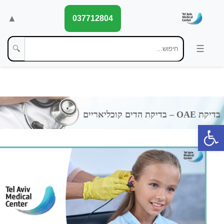
▲
037712804
🔍
פתח סרגל נגישות