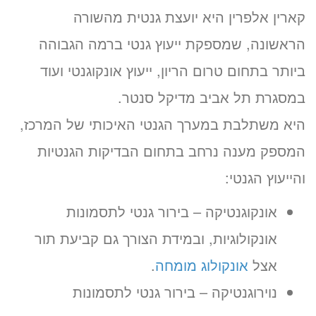
קארין אלפרין היא יועצת גנטית מהשורה
זימון תור אונליין
הראשונה, שמספקת ייעוץ גנטי ברמה הגבוהה
לקארין אלפרין
ביותר בתחום טרום הריון, ייעוץ אונקוגנטי ועוד
ב-3 שלבים קצרים
במסגרת תל אביב מדיקל סנטר.
(לא נדרש כרטיס אשראי)
היא משתלבת במערך הגנטי האיכותי של המרכז,
מועדים פנויים. לחצו לבחירת
המספק מענה נרחב בתחום הבדיקות הגנטיות
שעה
והייעוץ הגנטי:
«
יום א’ 16.08.26
אונקוגנטיקה – בירור גנטי לתסמונות
אונקולוגיות, ובמידת הצורך גם קביעת תור
אצל
אונקולוג מומחה
.
נוירוגנטיקה – בירור גנטי לתסמונות