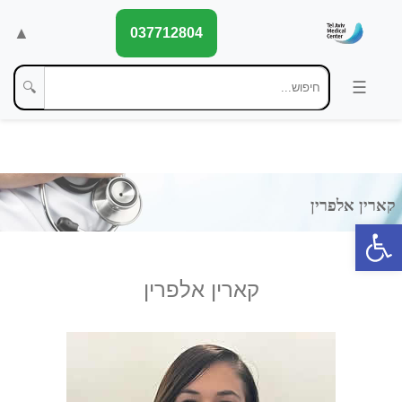
▲
037712804
🔍
פתח סרגל נגישות
קארין אלפרין