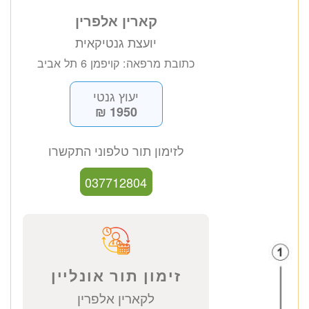
קארין אלפרין
יועצת גנטיקאית
כתובת מרפאה: קויפמן 6 תל אביב
יעוץ גנטי
1950 ₪
לזימון תור טלפוני התקשרו
037712804