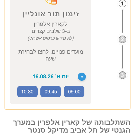
קארין אלפרין
יועצת גנטיקאית
כתובת מרפאה: קויפמן 6 תל אביב
יעוץ גנטי
1950 ₪
לזימון תור טלפוני התקשרו
037712804
השתלבותה של קארין אלפרין במערך
הגנטי של תל אביב מדיקל סנטר
10:30
09:45
09:00