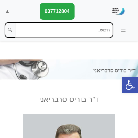
▲
037712804
🔍
פתח סרגל נגישות
ד”ר בוריס סרבריאני