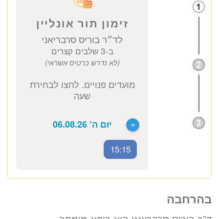
לזימון תור טלפוני התקשרו
037712804
זימון תור אונליין
לד״ר בוריס סרבריאני
ב-3 שלבים קצרים
(לא נדרש כרטיס אשראי)
מועדים פנויים. לחצו לבחירת
15:15
שעה
בהרחבה
«
יום ה’ 06.08.26
ד”ר בוריס סרבריאני הוא רופא מומחה