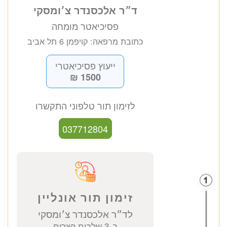
ד״ר אלכסנדר צ׳ומסקי
פסיכיאטר מומחה
כתובת מרפאה: קויפמן 6 תל אביב
ייעוץ פסיכיאטרי
1500 ₪
לזימון תור טלפוני התקשרו
037712804