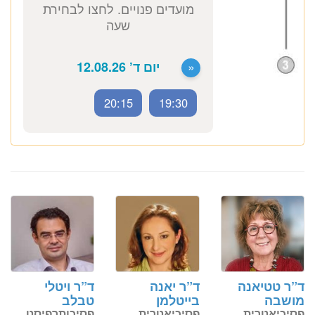
ד״ר אלכסנדר צ׳ומסקי
פסיכיאטר מומחה
כתובת מרפאה: קויפמן 6 תל אביב
ייעוץ פסיכיאטרי
1500 ₪
20:15
19:30
לזימון תור טלפוני התקשרו
ד”ר טטיאנה
ד”ר יאנה
ד”ר ויטלי
037712804
מושבה
בייטלמן
טבלב
פסיכיאטרית
פסיכיאטרית
פסיכותרפיסט