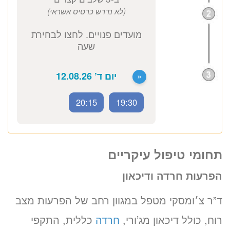
זימון תור אונליין
לד״ר אלכסנדר צ׳ומסקי
ב-3 שלבים קצרים
(לא נדרש כרטיס אשראי)
20:15
19:30
מועדים פנויים. לחצו לבחירת
תחומי טיפול עיקריים
שעה
הפרעות חרדה ודיכאון
«
יום ד’ 12.08.26
ד”ר צ׳ומסקי מטפל במגוון רחב של הפרעות מצב
רוח, כולל דיכאון מג’ורי,
חרדה
כללית, התקפי