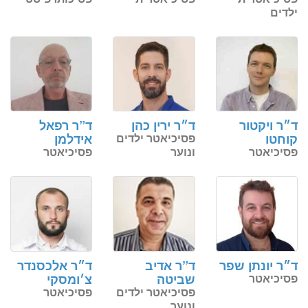
ילדים
זימון תור אונליין
לד״ר אלכסנדר צ׳ומסקי
ד״ר ויקטור
ד״ר ירין כהן
ד”ר רפאל
ב-3 שלבים קצרים
קוחטו
פסיכיאטר ילדים
אידלמן
(לא נדרש כרטיס אשראי)
פסיכיאטר
ונוער
פסיכיאטר
מועדים פנויים. לחצו לבחירת
שעה
«
יום ד’ 12.08.26
ד״ר יונתן שפר
ד”ר אדיב
ד״ר אלכסנדר
פסיכיאטר
שביטה
צ׳ומסקי
פסיכיאטר ילדים
פסיכיאטר
ונוער