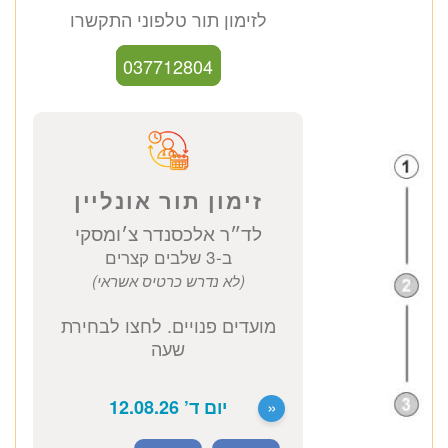
ד״ר אלכסנדר צ׳ומסקי
פסיכיאטר מומחה
כתובת מרפאה: קויפמן 6 תל אביב
ייעוץ פסיכיאטרי
1500 ₪
לזימון תור טלפוני התקשרו