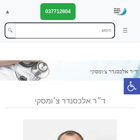
▲
037712804
🔍
פתח סרגל נגישות
ד״ר אלכסנדר צ׳ומסקי