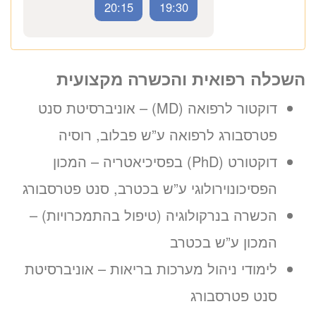
037712804
השכלה רפואית והכשרה מקצועית
20:15
19:30
דוקטור לרפואה (MD) – אוניברסיטת סנט
זימון תור אונליין
פטרסבורג לרפואה ע”ש פבלוב, רוסיה
לד״ר אלכסנדר צ׳ומסקי
דוקטורט (PhD) בפסיכיאטריה – המכון
ב-3 שלבים קצרים
(לא נדרש כרטיס אשראי)
הפסיכונוירולוגי ע”ש בכטרב, סנט פטרסבורג
הכשרה בנרקולוגיה (טיפול בהתמכרויות) –
מועדים פנויים. לחצו לבחירת
שעה
המכון ע”ש בכטרב
לימודי ניהול מערכות בריאות – אוניברסיטת
«
יום ד’ 12.08.26
סנט פטרסבורג