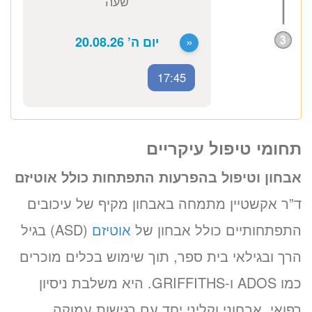
זימון תור אונליין
לד״ר סיון אקשטיין
ב-3 שלבים קצרים
(לא נדרש כרטיס אשראי)
17:45
מועדים פנויים. לחצו לבחירת
שעה
תחומי טיפול עיקריים
אבחון וטיפול בהפרעות התפתחות כולל אוטיזם
«
יום ה’ 20.08.26
ד”ר אקשטיין מתמחה באבחון מקיף של עיכובים
התפתחותיים כולל אבחון של
אוטיזם
(ASD) בגיל
הרך ובגילאי בית ספר, תוך שימוש בכלים מוכרים
כמו ADOS ו-GRIFFITHS. היא משלבת ניסיון
רפואי, אבחוני וקליני יחד עם רגישות עמוקה