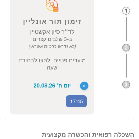
ד״ר סיון אקשטיין
נוירולוגית ילדים והתפתחות הילד
כתובת מרפאה: קויפמן 6 תל אביב
ייעוץ נוירולוגית ילדים
2500 ₪
לזימון תור טלפוני התקשרו
037712804
השכלה רפואית והכשרה מקצועית