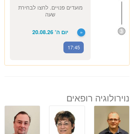
ד״ר סיון אקשטיין
נוירולוגית ילדים והתפתחות הילד
נוירולוגיה רופאים
כתובת מרפאה: קויפמן 6 תל אביב
17:45
ייעוץ נוירולוגית ילדים
2500 ₪