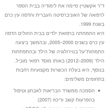
17:45
ד”ר אקשטיין סיימה את לימודיה בבית הספר
לרפואה של האוניברסיטה העברית והדסה עין כרם
זימון תור אונליין
בשנת 1999.
לד״ר סיון אקשטיין
היא התמחתה ברפואת ילדים בבית החולים הדסה
ב-3 שלבים קצרים
(לא נדרש כרטיס אשראי)
עין כרם בשנים 2000–2005, ובהמשך ביצעה
התמחות־על בנוירולוגיה של הילד ובהתפתחות
מועדים פנויים. לחצו לבחירת
שעה
הילד (2009–2012) באותו מוסד רפואי מוביל.
בנוסף, היא בעלת הכשרות מקצועיות רחבות
«
יום ה’ 20.08.26
בתחומים משלימים:
הסמכה ממשרד הבריאות לאבחון וטיפול
בהפרעות קשב וריכוז (2007)