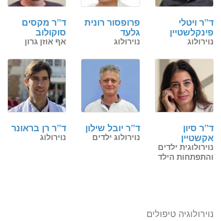
לזימון תור טלפוני התקשרו
ד”ר ויטלי
פרופסור רונית
ד”ר מקסים
פינקלשטיין
גלעד
סוקולוב
נוירולוג
נוירולוג
אף אוזן גרון
037712804
זימון תור אונליין
ד”ר סיון
ד”ר יובל שילון
ד”ר רן בראונר
לד״ר סיון אקשטיין
אקשטיין
נוירולוג ילדים
נוירולוג
ב-3 שלבים קצרים
נוירולוגית ילדים
והתפתחות הילד
(לא נדרש כרטיס אשראי)
מועדים פנויים. לחצו לבחירת
שעה
נוירולוגיה טיפולים