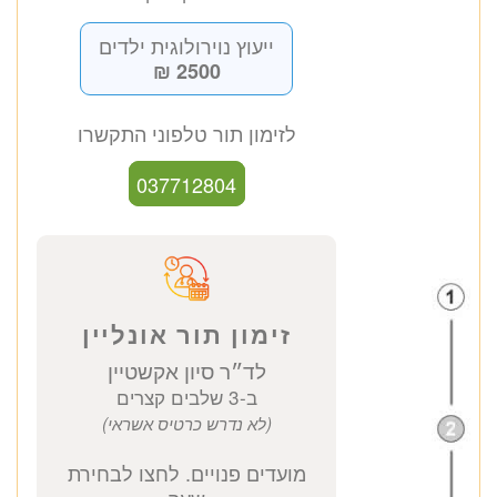
ד״ר סיון אקשטיין
נוירולוגית ילדים והתפתחות הילד
כתובת מרפאה: קויפמן 6 תל אביב
ייעוץ נוירולוגית ילדים
2500 ₪
לזימון תור טלפוני התקשרו
037712804