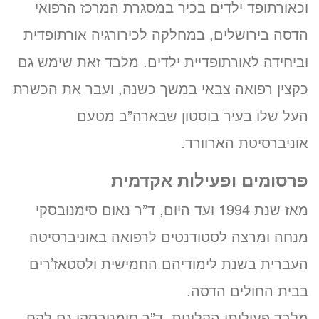
וכאורתופד ילדים בכיר במסגרת המרכז הרפואי
הדסה בירושלים, במחלקה לכירורגיה אורתופדית
וביחידה לאורתופדיית ילדים. מלבד זאת שימש גם
כקצין רפואה צבאי במשך כשנה, ועבר את הכשרת
העל שלו בעיר בוסטון שבארה”ב מטעם
אוניברסיטת הארוורד.
פרסומים ופעילות אקדמית
מאז שנת 1994 ועד היום, ד”ר נאום סימנובסקי
מנחה ומרצה לסטודנטים לרפואה באוניברסיטה
העברית בשנת לימודיהם החמישית ולסטאז’רים
בבית החולים הדסה.
מלבד פעילותו הקלינית, ד”ר סימנובסקי גם לקח