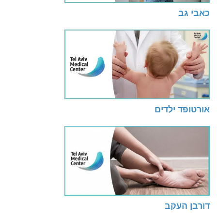
כאבי גב
אורטופד ילדים
דורבן העקב