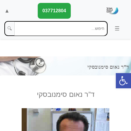
▲
037712804
🔍
פתח סרגל נגישות
ד”ר נאום סימנובסקי