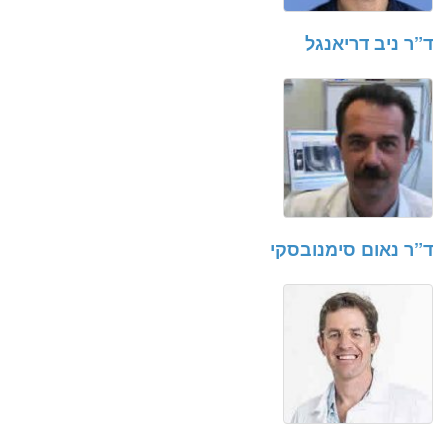
ד”ר ניב דריאנגל
ד”ר נאום סימנובסקי