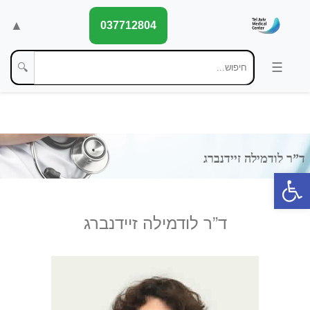
▲
037712804
🔍
פתח סרגל נגישות
ד”ר לודמילה זיידנברג