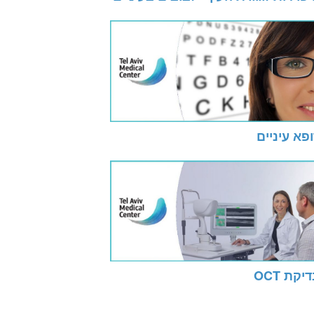
פא עיניים
יקת OCT