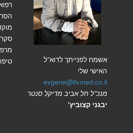
רפוא
הסרת
מוקד
סקר 
מרפא
אשמח לפנייתך לדוא”ל
טיפול
האישי שלי
evgene@tlvmed.co.il
מנכ”ל תל אביב מדיקל סנטר
יבגני קצוביץ’