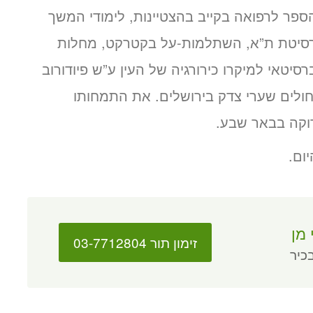
פר לרפואה בקייב בהצטיינות, לימודי המשך
ברסיטת ת”א, השתלמות-על בקטרקט, מחלות
סיטאי למיקרו כירורגיה של העין ע”ש פיודורוב
ולים שערי צדק בירושלים. את התמחותו
רוקה בבאר שבע.
 מן
זימון תור 03-7712804
כיר