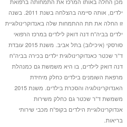
זימון תור אונליין
מכן החלה באותו המרכז את התמחותה ברפואת
לד”ר אניטה שכטר
ילדים, אותה סיימה בהצלחה בשנת 2011. בשנה
ב-3 שלבים קצרים
זו החלה את תת ההתמחות שלה באנדוקרינולוגיית
(לא נדרש כרטיס אשראי)
ילדים בביה”ח דנה דואק לילדים במרכז הרפואי
מועדים פנויים. לחצו לבחירת
סורסקי (איכילוב) בתל אביב. משנת 2015 עובדת
שעה
ד”ר שכטר כאנדוקרינולוגית ילדים בכירה בביה”ח
דנה דואק לילדים, בו היא משמשת גם כמנהלת
«
מרפאת השומנים בילדים כחלק מיחידת
האנדוקרינולוגיה והסכרת בילדים. משנת 2015
משמשת ד”ר שכטר גם כחלק משירות
אנדוקרינולוגיית הילדים בקופ”ח מכבי שירותי
בריאות.