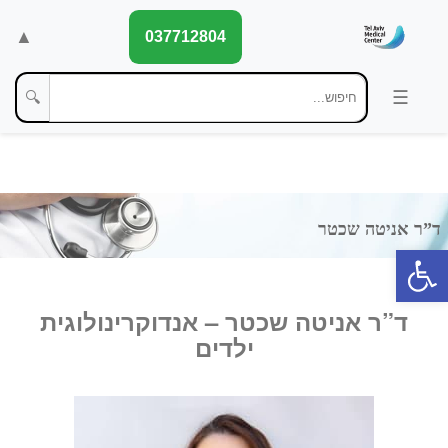
▲
037712804
🔍
פתח סרגל נגישות
ד”ר אניטה שכטר
–
אנדוקרינולוגית
ילדים