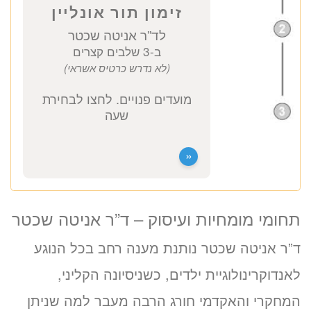
לזימון תור טלפוני התקשרו
037712804
זימון תור אונליין
לד”ר אניטה שכטר
ב-3 שלבים קצרים
(לא נדרש כרטיס אשראי)
תחומי מומחיות ועיסוק – ד”ר אניטה שכטר
מועדים פנויים. לחצו לבחירת
ד”ר אניטה שכטר נותנת מענה רחב בכל הנוגע
שעה
לאנדוקרינולוגיית ילדים, כשניסיונה הקליני,
המחקרי והאקדמי חורג הרבה מעבר למה שניתן
«