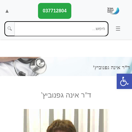
▲
037712804
🔍
פתח סרגל נגישות
ד”ר אינה גפנוביץ’