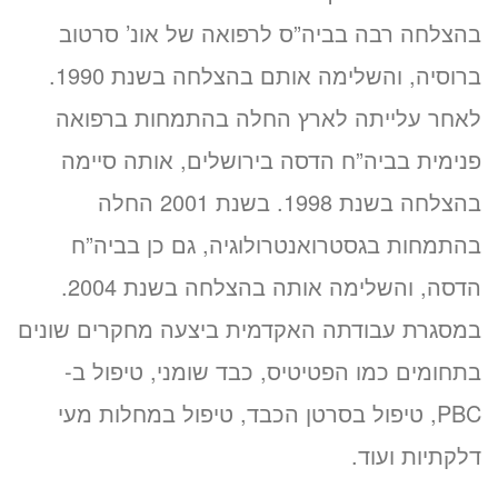
בהצלחה רבה בביה”ס לרפואה של אונ’ סרטוב
ברוסיה, והשלימה אותם בהצלחה בשנת 1990.
זימון תור אונליין
לאחר עלייתה לארץ החלה בהתמחות ברפואה
לד״ר אינה גפנוביץ’
פנימית בביה”ח הדסה בירושלים, אותה סיימה
ב-3 שלבים קצרים
(לא נדרש כרטיס אשראי)
בהצלחה בשנת 1998. בשנת 2001 החלה
בהתמחות בגסטרואנטרולוגיה, גם כן בביה”ח
מועדים פנויים. לחצו לבחירת
שעה
הדסה, והשלימה אותה בהצלחה בשנת 2004.
במסגרת עבודתה האקדמית ביצעה מחקרים שונים
«
בתחומים כמו הפטיטיס, כבד שומני, טיפול ב-
PBC, טיפול בסרטן הכבד, טיפול במחלות מעי
דלקתיות ועוד.