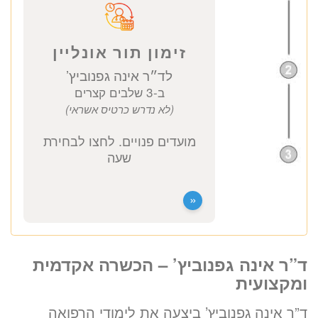
ד״ר אינה גפנוביץ’
כתובת מרפאה: קויפמן 6 תל אביב
ייעוץ גסטרואנטרולוג
1550 ₪
לזימון תור טלפוני התקשרו
ד”ר אינה גפנוביץ’ – הכשרה אקדמית
037712804
ומקצועית
ד”ר אינה גפנוביץ’ ביצעה את לימודי הרפואה