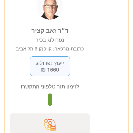
ד״ר זאב קציר
נפרולוג בכיר
כתובת מרפאה: קויפמן 6 תל אביב
ייעוץ נפרולוג