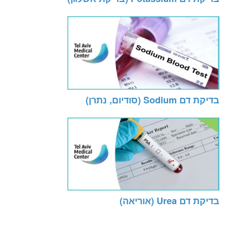
בדיקת דם Sodium (סודיום, נתרן)
בדיקת דם Urea (אוריאה)