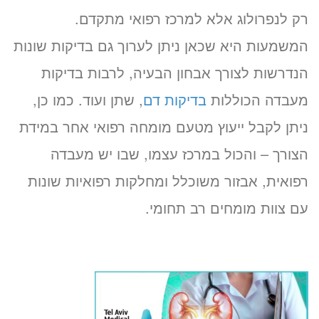
זימון תור אונליין
רק לנפרולוג אלא למרכז רפואי מתקדם.
לד״ר זאב קציר
המשמעות היא שכאן ניתן לערוך גם בדיקות שונות
ב-3 שלבים קצרים
הנדרשות לצורך אבחון הבעיה, לרבות בדיקות
(לא נדרש כרטיס אשראי)
מעבדה הכוללות
בדיקות דם
, שתן ועוד. כמו כן,
מועדים פנויים. לחצו לבחירת
ניתן לקבל ייעוץ מטעם מומחה רפואי אחר במידת
שעה
הצורך – והכול במרכז עצמו, שבו יש מעבדה
«
יום ג’ 11.08.26
רפואית, אבזור משוכלל ומחלקות רפואיות שונות
עם צוות מומחים רב תחומי.