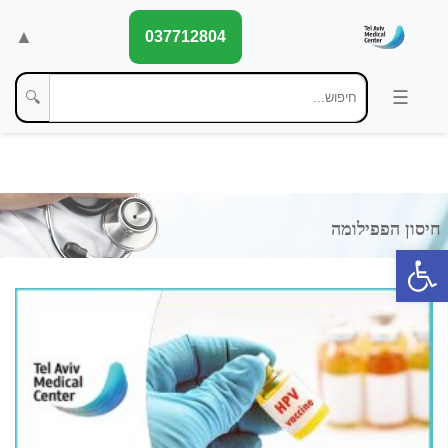
▲
037712804
🔍
פתח סרגל נגישות