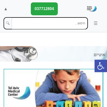
▲
037712804
🔍
פתח סרגל נגישות