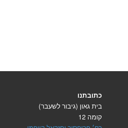
כתובתנו
בית גאון (גיבור לשעבר)
קומה 12
רח׳ פרופסור יחזקאל קויפמן