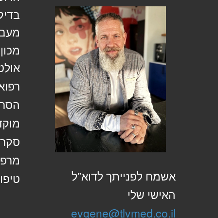
בדיק
מעבד
מכון
אולט
רפוא
הסרת
מוקד
סקר 
מרפא
אשמח לפנייתך לדוא”ל
טיפול
האישי שלי
evgene@tlvmed.co.il