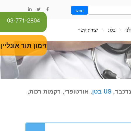
חפש
03-771-2804
ג
יצירת קשר
זימון תור אונליין
נדכבד,
US בטן
, אורטופדי, רקמות רכות,