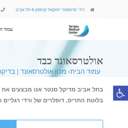
רח׳ פרופסור יחזקאל קויפמן 6 תל אביב
עמוד הבית
אודותינו
אולטרסאונד כבד
עמוד הבית
›
מכון אולטרסאונד | בדיק
פתח סרגל נגישות
בתל אביב מדיקל סנטר אנו מבצעים את ר
בלוטת התריס, דופלרים של ורדי רגליים וע