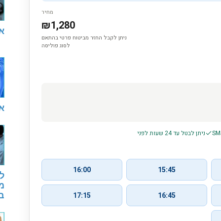
א
א
ל
מ
ב