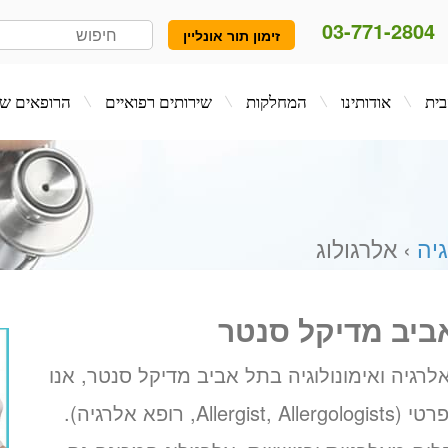
03-771-2804
זימון תור אונליין
המחלקות
שירותים רפואיים
הרופאים שלנו
בלו
יה
› אלרגולוג
אביב מדיקל סנטר
יה ואימונולוגיה בתל אביב מדיקל סנטר, אנו
מעמידים לרשות לקוחותינו שירות אלרגולוג פרטי (Allergist, Allergologists, רופא אלרגיה).