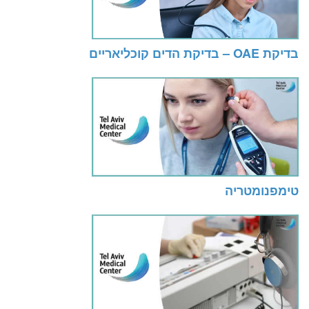
בדיקת OAE – בדיקת הדים קוכליאריים
טימפנומטריה