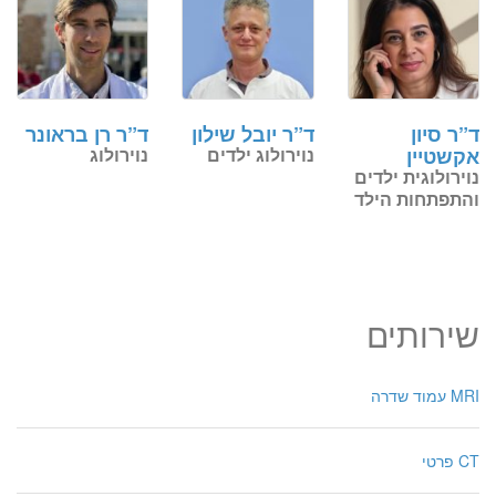
ד”ר סיון
ד”ר יובל שילון
ד”ר רן בראונר
אקשטיין
נוירולוג ילדים
נוירולוג
נוירולוגית ילדים
והתפתחות הילד
שירותים
MRI עמוד שדרה
CT פרטי