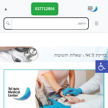
▲
037712804
🔍
פתח סרגל נגישות