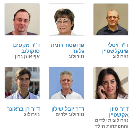
ד”ר ויטלי
פרופסור רונית
ד”ר מקסים
פינקלשטיין
גלעד
סוקולוב
נוירולוג
נוירולוג
אף אוזן גרון
ד”ר סיון
ד”ר יובל שילון
ד”ר רן בראונר
אקשטיין
נוירולוג ילדים
נוירולוג
נוירולוגית ילדים
והתפתחות הילד